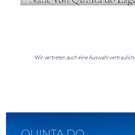
Familienvilla in Strandnähe und in der Näh
4
399 m²
666 m²
Wir vertreten auch eine Auswahl vertrauliche
Auf Der Karte Anzeigen
QUINTA DO