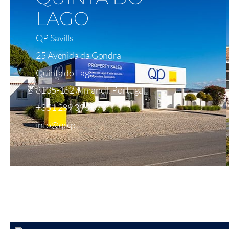
LAGO
QP Savills
25 Avenida da Gondra
Quinta do Lago
8135-162 Almancil, Portugal
+351 289 396 073
info@qp.pt