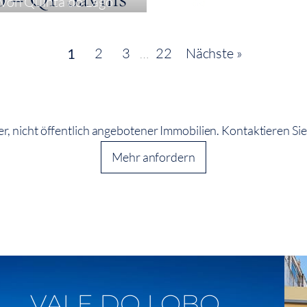
e von Quinta do Lago
2
3
…
22
Nächste »
1
r, nicht öffentlich angebotener Immobilien. Kontaktieren Sie
Mehr anfordern
Auf Der Karte Anzeigen
VALE DO LOBO