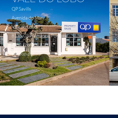
QP Savills
Avenida do Mar
Vale do Lobo
8135-034 Almancil, Portugal
+351 289 009 810
vdl@qp.pt