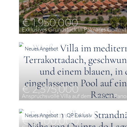
€ 1,950,000
Exklusives Grundstück in Palmares Golf mit 
2.780 m²
Neues Angebot
€ 2,575,000
Anspruchsvolle Villa auf dem Land mit Pano
4
299 m²
8,841 m²
Neues Angebot
QP Exklusiv
€ 3,100,000