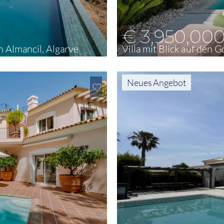
€ 3,950,00
n Almancil, Algarve
Villa mit Blick auf den G
4
335 m²
930 m²
Neues Angebot