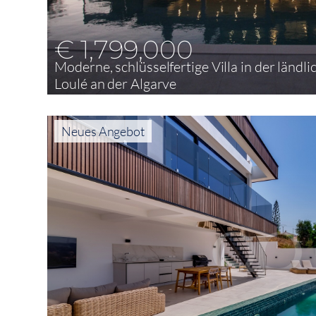
€ 1,799,000
Moderne, schlüsselfertige Villa in der län
Loulé an der Algarve
4
339 m²
2.904 m²
Neues Angebot