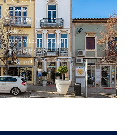
QP Savills
Praça da República, 55
Loulé
8100-270 Loulé, Portugal
+351 289 155 930
loule@qp.pt