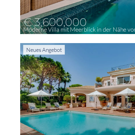
€ 3,600,000
Moderne Villa mit Meerblick in der Nähe vo
3
402 m²
640 m²
Neues Angebot