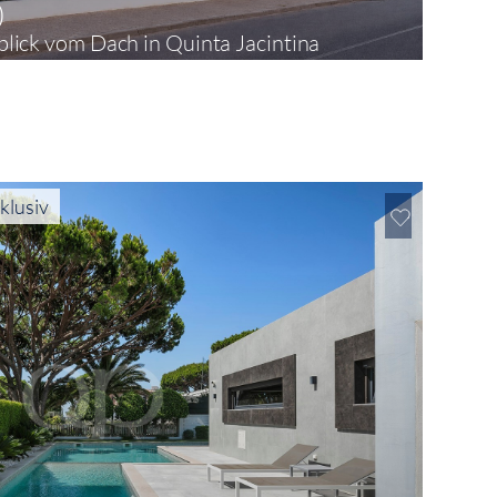
0
lick vom Dach in Quinta Jacintina
klusiv