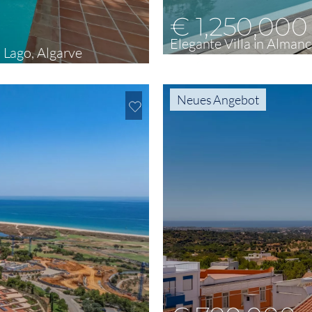
€ 1,250,000
Elegante Villa in Almanci
o Lago, Algarve
5
375 m²
741 m²
Neues Angebot