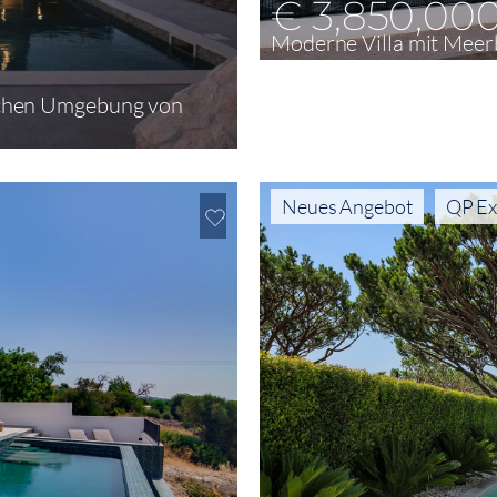
€ 3,850,00
Moderne Villa mit Meerb
5
378 m²
976 m²
dlichen Umgebung von
Neues Angebot
QP Ex