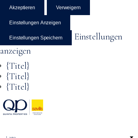
Akzeptieren
Verweigern
Einstellungen Anzeigen
Einstellungen
Einstellungen Speichern
anzeigen
{Titel}
{Titel}
Zum
{Titel}
Inhalt
springen
Lage