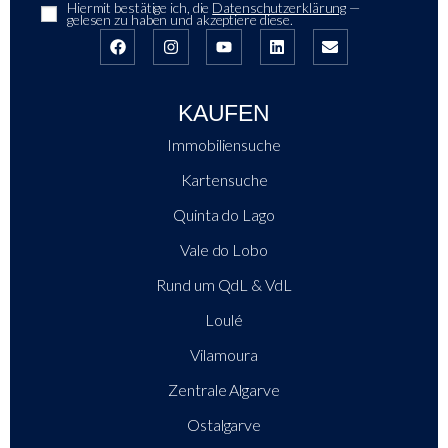
Hiermit bestätige ich, die
Datenschutzerklärung
—
gelesen zu haben und akzeptiere diese.
KAUFEN
Immobiliensuche
Kartensuche
Quinta do Lago
Vale do Lobo
Rund um QdL & VdL
Loulé
Vilamoura
Zentrale Algarve
Ostalgarve