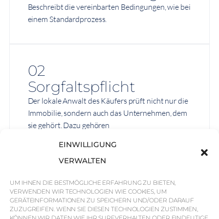
Beschreibt die vereinbarten Bedingungen, wie bei
einem Standardprozess.
02
Sorgfaltspflicht
Der lokale Anwalt des Käufers prüft nicht nur die
Immobilie, sondern auch das Unternehmen, dem
sie gehört. Dazu gehören
Unternehmensverbindlichkeiten, Gebühren und
EINWILLIGUNG
die Rechtsgeschichte.
VERWALTEN
UM IHNEN DIE BESTMÖGLICHE ERFAHRUNG ZU BIETEN,
VERWENDEN WIR TECHNOLOGIEN WIE COOKIES, UM
03
GERÄTEINFORMATIONEN ZU SPEICHERN UND/ODER DARAUF
ZUZUGREIFEN. WENN SIE DIESEN TECHNOLOGIEN ZUSTIMMEN,
Aktienkaufvertrag
KÖNNEN WIR DATEN WIE IHR SURFVERHALTEN ODER EINDEUTIGE