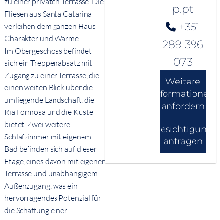
zu einer privaten Terrasse. Die
p.pt
Fliesen aus Santa Catarina
+351
verleihen dem ganzen Haus
Charakter und Wärme.
289 396
Im Obergeschoss befindet
073
sich ein Treppenabsatz mit
Zugang zu einer Terrasse, die
Weitere
einen weiten Blick über die
Informationen
umliegende Landschaft, die
anfordern
Ria Formosa und die Küste
bietet. Zwei weitere
Besichtigung
Schlafzimmer mit eigenem
anfragen
Bad befinden sich auf dieser
Etage, eines davon mit eigener
Terrasse und unabhängigem
Außenzugang, was ein
hervorragendes Potenzial für
die Schaffung einer