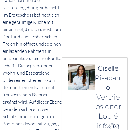
Landschaft und die
Küstenumgebung einbezieht.
Im Erdgeschoss befindet sich
eine geräumige Küche mit
einer Insel, die sich direkt zum
Pool und zum Essbereich im
Freien hin öffnet und so einen
einladenden Rahmen für
entspannte Zusammenkünfte
schafft. Die angrenzenden
Giselle
Wohn- und Essbereiche
Pisabarr
bilden einen offenen Raum,
o
der durch einen Kamin mit
französischem Brenner
Vertrie
ergänzt wird. Auf dieser Ebene
bsleiter
befinden sich auch zwei
Loulé
Schlafzimmer mit eigenem
Bad, eines davon mit Zugang
info@q