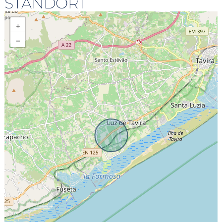
STANDORT
+
−