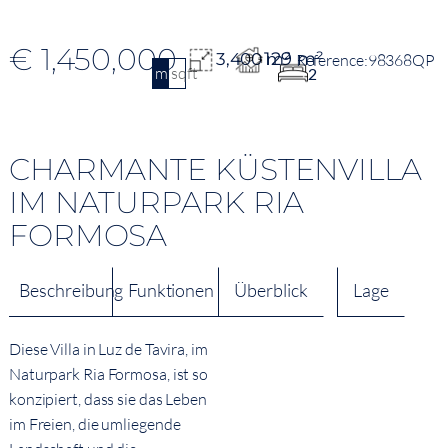
€ 1,450,000
129 m²
3,400 m²
98368QP
m2
sqft
2
CHARMANTE KÜSTENVILLA
IM NATURPARK RIA
FORMOSA
Beschreibung
Funktionen
Überblick
Lage
Diese Villa in Luz de Tavira, im
Naturpark Ria Formosa, ist so
konzipiert, dass sie das Leben
im Freien, die umliegende