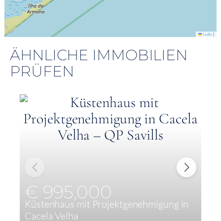
|
Leaflet
ÄHNLICHE IMMOBILIEN
PRÜFEN
€ 995,000
Küstenhaus mit Projektgenehmigung in
L
Cacela Velha
U