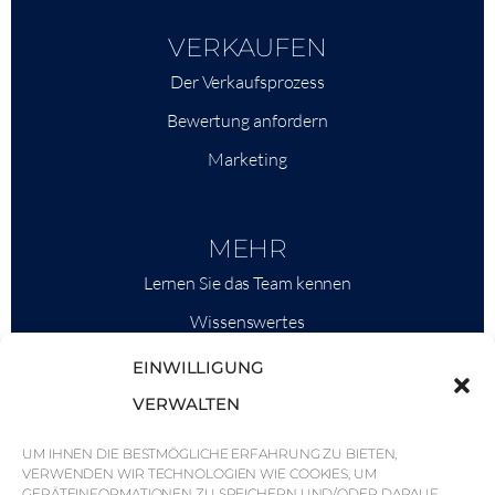
VERKAUFEN
Der Verkaufsprozess
Bewertung anfordern
Marketing
MEHR
Lernen Sie das Team kennen
Wissenswertes
Savills
EINWILLIGUNG
Marktinformationen
VERWALTEN
Warum QP Savills?
UM IHNEN DIE BESTMÖGLICHE ERFAHRUNG ZU BIETEN,
VERWENDEN WIR TECHNOLOGIEN WIE COOKIES, UM
Nachrichten & Veranstaltungen
GERÄTEINFORMATIONEN ZU SPEICHERN UND/ODER DARAUF