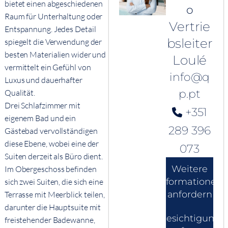
bietet einen abgeschiedenen
o
Raum für Unterhaltung oder
Vertrie
Entspannung. Jedes Detail
bsleiter
spiegelt die Verwendung der
besten Materialien wider und
Loulé
vermittelt ein Gefühl von
info@q
Luxus und dauerhafter
p.pt
Qualität.
Drei Schlafzimmer mit
+351
eigenem Bad und ein
289 396
Gästebad vervollständigen
diese Ebene, wobei eine der
073
Suiten derzeit als Büro dient.
Weitere
Im Obergeschoss befinden
Informationen
sich zwei Suiten, die sich eine
anfordern
Terrasse mit Meerblick teilen,
darunter die Hauptsuite mit
Besichtigung
freistehender Badewanne,