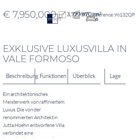
€ 7,950,000
970 m²
3,777 m²
96132QP
m2
sqft
6
EXKLUSIVE LUXUSVILLA IN
VALE FORMOSO
Beschreibung
Funktionen
Überblick
Lage
Ein architektonisches
Meisterwerk von raffiniertem
Luxus. Die von der
renommierten Architektin
Jutta Hoehn entworfene Villa
verbindet eine