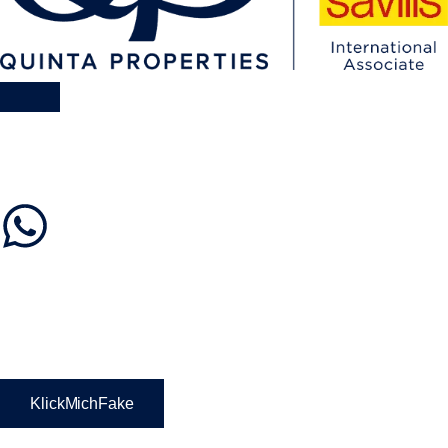
KlickMichFake