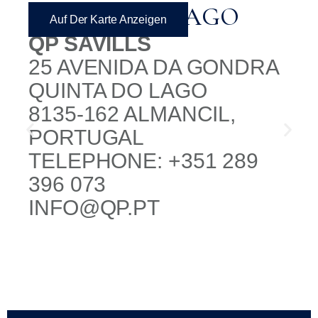
QUINTA DO LAGO
Auf Der Karte Anzeigen
QP SAVILLS
25 AVENIDA DA GONDRA
QUINTA DO LAGO
8135-162 ALMANCIL,
PORTUGAL
TELEPHONE: +351 289
396 073
INFO@QP.PT