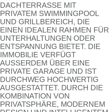
TERRASSE MIT PRIV
ATEM SWIMMINGPOOL UND
GRILLBEREICH, DIE EINE
N IDEALEN RAHMEN FÜR UNTE
RHALTUNGEN ODER ENTS
PANNUNG BIETET. DIE IMMO
BILIE VERFÜGT AUSSE
RDEM ÜBER EINE PRIVA
TE GARAGE UND IST DURCH
WEG HOCHWERTIG AUSGE
STATTET. DURCH DIE KOMBI
NATION VON PRIVA
TSPHÄRE, MODERNEM DESIG