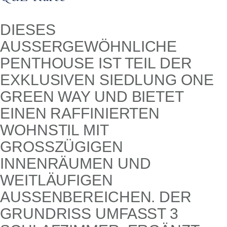
DIESES
AUSSERGEWÖHNLICHE P
ENTHOUSE IST TEIL DER E
XKLUSIVEN SIEDLUNG ONE G
REEN WAY UND BIETET E
INEN RAFFINIERTEN W
OHNSTIL MIT G
ROSSZÜGIGEN IN
NENRÄUMEN UND WE
ITLÄUFIGEN AU
SSENBEREICHEN. DER GRU
NDRISS UMFASST 3 SCH