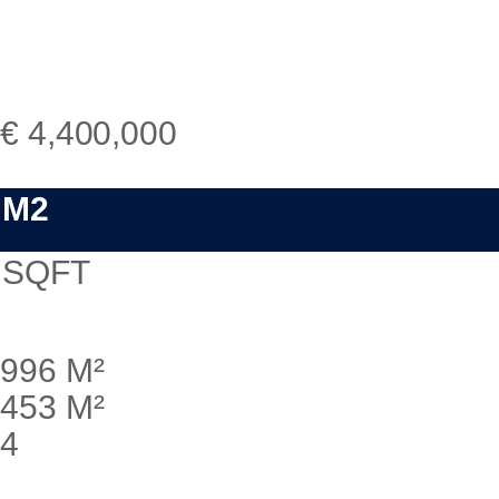
€ 4,400,000
M2
SQFT
996 M²
453 M²
4