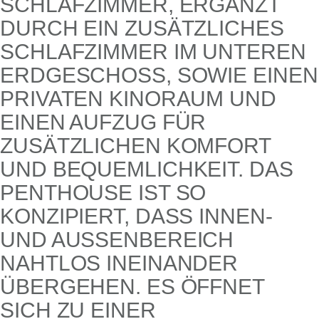
LAFZIMMER, ERGÄNZT DUR
CH EIN ZUSÄTZLICHES SCH
LAFZIMMER IM UNTEREN ERD
GESCHOSS, SOWIE EINEN PRI
VATEN KINORAUM UND EIN
EN AUFZUG FÜR ZUS
ÄTZLICHEN KOMFORT UND
BEQUEMLICHKEIT. DAS PEN
THOUSE IST SO KON
ZIPIERT, DASS INNEN- UND
AUSSENBEREICH NAHT
LOS INEINANDER ÜBER
GEHEN. ES ÖFFNET SICH
ZU EINER DACH