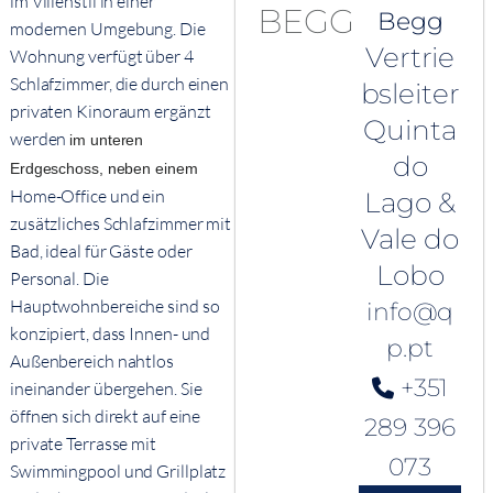
im Villenstil in einer
Begg
modernen Umgebung. Die
Vertrie
Wohnung verfügt über 4
Schlafzimmer, die durch einen
bsleiter
privaten Kinoraum ergänzt
Quinta
werden
im unteren
do
Erdgeschoss, neben einem
Home-Office und ein
Lago &
zusätzliches Schlafzimmer mit
Vale do
Bad, ideal für Gäste oder
Lobo
Personal. Die
Hauptwohnbereiche sind so
info@q
konzipiert, dass Innen- und
p.pt
Außenbereich nahtlos
+351
ineinander übergehen. Sie
öffnen sich direkt auf eine
289 396
private Terrasse mit
073
Swimmingpool und Grillplatz