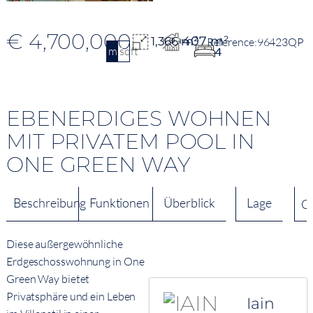
€ 4,700,000
407 m²
1,366 m²
96423QP
m2
sqft
4
EBENERDIGES WOHNEN
MIT PRIVATEM POOL IN
ONE GREEN WAY
Beschreibung
Funktionen
Überblick
Lage
Q
Diese außergewöhnliche
Erdgeschosswohnung in One
Green Way bietet
Privatsphäre und ein Leben
Iain