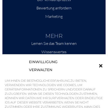
Bewertung anfordern
Marketing
MEHR
Lernen Sie das Team kennen
Wissenswertes
Savills
EINWILLIGUNG
Marktinformationen
VERWALTEN
Warum QP Savills?
UM IHNEN DIE BESTMÖGLICHE ERFAHRUNG ZU BIETEN,
Nachrichten & Veranstaltungen
VERWENDEN WIR TECHNOLOGIEN WIE COOKIES, UM
GERÄTEINFORMATIONEN ZU SPEICHERN UND/ODER DARAUF
Karten der Region
ZUZUGREIFEN. WENN SIE DIESEN TECHNOLOGIEN ZUSTIMMEN,
KÖNNEN WIR DATEN WIE IHR SURFVERHALTEN ODER EINDEUTIGE
Gemeinschaft
IDS AUF DIESER WEBSITE VERARBEITEN. WENN SIE NICHT
ZUSTIMMEN ODER IHRE ZUSTIMMUNG WIDERRUFEN, KANN DIES