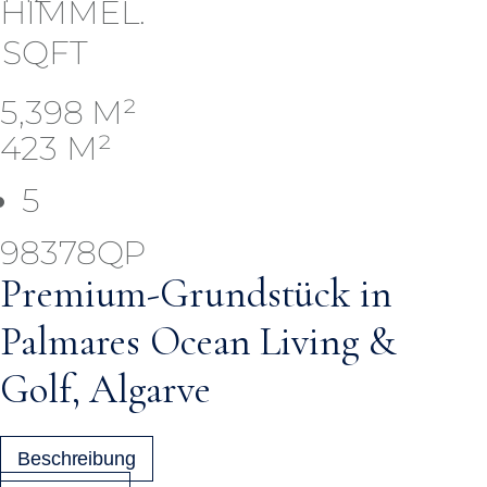
SQFT
5,398 M²
423 M²
5
98378QP
Premium-Grundstück in
Palmares Ocean Living &
Golf, Algarve
Beschreibung