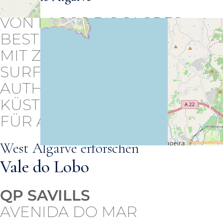
VON LAGOS BIS SAGRES
BESTICHT DIE WESTALGARVE
MIT ZERKLÜFTETEN KLIPPEN,
SURFSTRÄNDEN UND
AUTHENTISCHEM
KÜSTENCHARME – IDEAL
FÜR ABENTEUERLUSTIGE.
West Algarve erforschen
Vale do Lobo
QP SAVILLS
AVENIDA DO MAR