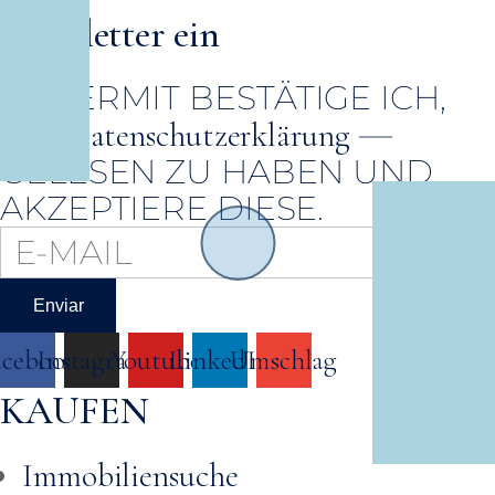
Newsletter ein
HIERMIT BESTÄTIGE ICH,
DIE
—
Datenschutzerklärung
GELESEN ZU HABEN UND
AKZEPTIERE DIESE.
Enviar
acebook
Instagram
Youtube
LinkedIn
Umschlag
KAUFEN
Immobiliensuche