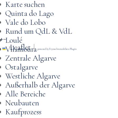
Karte suchen
Quinta do Lago
Vale do Lobo
Rund um QdL & VdL
+
−
Loulé
|
Leaflet
Vilamoura
powered by Frymo Immobilien-Plugin
Zentrale Algarve
Ostalgarve
Westliche Algarve
Außerhalb der Algarve
Alle Bereiche
Neubauten
Kaufprozess