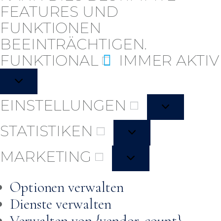
FEATURES UND
FUNKTIONEN
BEEINTRÄCHTIGEN.
FUNKTIONAL
IMMER AKTIV
FUNKTIONAL
EINSTELLUNGEN
EINSTELLUNGEN
STATISTIKEN
STATISTIKEN
MARKETING
MARKETING
Optionen verwalten
Dienste verwalten
Verwalten von {vendor_count}-