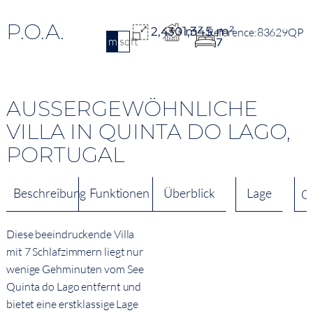
P.O.A.
1,345 m²
2,430 m²
83629QP
m2
sqft
7
AUSSERGEWÖHNLICHE V
ILLA IN QUINTA DO LAGO, P
ORTUGAL
Beschreibung
Funktionen
Überblick
Lage
Q
Diese beeindruckende Villa
mit 7 Schlafzimmern liegt nur
wenige Gehminuten vom See
Quinta do Lago entfernt und
bietet eine erstklassige Lage