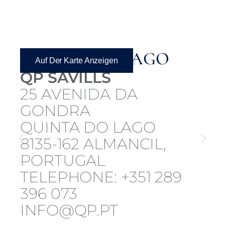
QUINTA DO LAGO
Auf Der Karte Anzeigen
QP SAVILLS
25 AVENIDA DA
GONDRA
QUINTA DO LAGO
8135-162 ALMANCIL,
PORTUGAL
TELEPHONE: +351 289
396 073
INFO@QP.PT