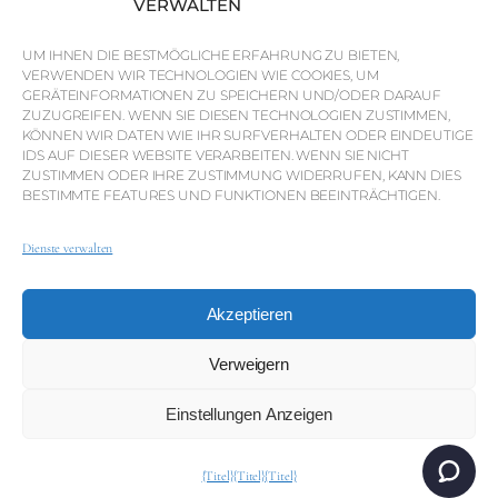
VERWALTEN
Warum QP Savills?
UM IHNEN DIE BESTMÖGLICHE ERFAHRUNG ZU BIETEN,
Nachrichten & Veranstaltungen
VERWENDEN WIR TECHNOLOGIEN WIE COOKIES, UM
GERÄTEINFORMATIONEN ZU SPEICHERN UND/ODER DARAUF
Karten der Region
ZUZUGREIFEN. WENN SIE DIESEN TECHNOLOGIEN ZUSTIMMEN,
KÖNNEN WIR DATEN WIE IHR SURFVERHALTEN ODER EINDEUTIGE
Gemeinschaft
IDS AUF DIESER WEBSITE VERARBEITEN. WENN SIE NICHT
ZUSTIMMEN ODER IHRE ZUSTIMMUNG WIDERRUFEN, KANN DIES
Karriere
BESTIMMTE FEATURES UND FUNKTIONEN BEEINTRÄCHTIGEN.
Dienste verwalten
© Weber Media®
Alle Rechte vorbehalten 2026.
Akzeptieren
Datenschutzerklärung
Impressum
AGB
Whistleblowing-Kanal
Verweigern
Einstellungen Anzeigen
© QP Savills – Mills & Mills Lda. Alle Rechte vorbehalten.
Immobilienlizenz Nr. AMI-1252 APEMIP 3785.
{Titel}
{Titel}
{Titel}