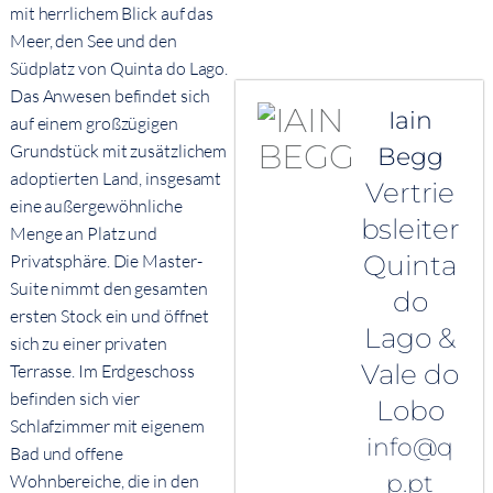
mit herrlichem Blick auf das
Meer, den See und den
Südplatz von Quinta do Lago.
Das Anwesen befindet sich
Iain
auf einem großzügigen
Grundstück mit zusätzlichem
Begg
adoptierten Land, insgesamt
Vertrie
eine außergewöhnliche
bsleiter
Menge an Platz und
Quinta
Privatsphäre. Die Master-
Suite nimmt den gesamten
do
ersten Stock ein und öffnet
Lago &
sich zu einer privaten
Vale do
Terrasse. Im Erdgeschoss
befinden sich vier
Lobo
Schlafzimmer mit eigenem
info@q
Bad und offene
p.pt
Wohnbereiche, die in den