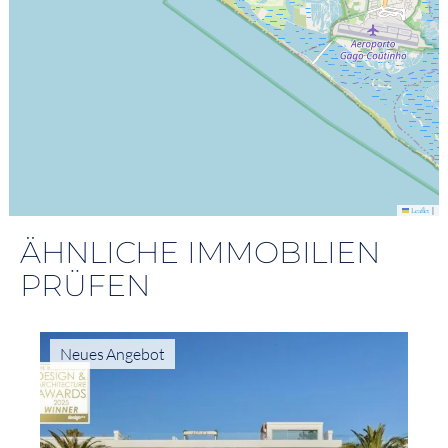
|
Leaflet
ÄHNLICHE IMMOBILIEN
PRÜFEN
Neues Angebot