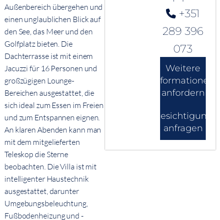
Außenbereich übergehen und
+351
einen unglaublichen Blick auf
289 396
den See, das Meer und den
Golfplatz bieten. Die
073
Dachterrasse ist mit einem
Weitere
Jacuzzi für 16 Personen und
Informationen
großzügigen Lounge-
anfordern
Bereichen ausgestattet, die
sich ideal zum Essen im Freien
Besichtigung
und zum Entspannen eignen.
anfragen
An klaren Abenden kann man
mit dem mitgelieferten
Teleskop die Sterne
beobachten. Die Villa ist mit
intelligenter Haustechnik
ausgestattet, darunter
Umgebungsbeleuchtung,
Fußbodenheizung und -