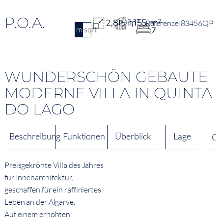
P.O.A.
1,155 m²
2,815 m²
83456QP
m2
sqft
7
WUNDERSCHÖN GEBAUTE
MODERNE VILLA IN QUINTA
DO LAGO
Beschreibung
Funktionen
Überblick
Lage
Q
Preisgekrönte Villa des Jahres
für Innenarchitektur,
geschaffen für ein raffiniertes
Leben an der Algarve.
Auf einem erhöhten