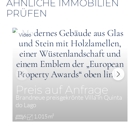
ÄHNLICHE IMMOBILIEN
PRÜFEN
Video
Preis auf Anfrage
Brandneue preisgekrönte Villa in Quinta
A
do Lago
L
6
1.015 m²