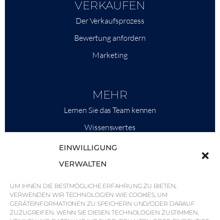
VERKAUFEN
Der Verkaufsprozess
Bewertung anfordern
Marketing
MEHR
Lernen Sie das Team kennen
Wissenswertes
Savills
EINWILLIGUNG
Marktinformationen
VERWALTEN
Warum QP Savills?
UM IHNEN DIE BESTMÖGLICHE ERFAHRUNG ZU BIETEN,
Nachrichten & Veranstaltungen
VERWENDEN WIR TECHNOLOGIEN WIE COOKIES, UM
GERÄTEINFORMATIONEN ZU SPEICHERN UND/ODER DARAUF
Karten der Region
ZUZUGREIFEN. WENN SIE DIESEN TECHNOLOGIEN ZUSTIMMEN,