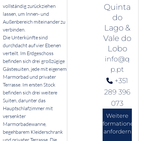
Quinta
vollständig zurückziehen
lassen, um Innen- und
do
Außenbereich miteinander zu
Lago &
verbinden.
Vale do
Die Unterkünfte sind
durchdacht auf vier Ebenen
Lobo
verteilt. Im Erdgeschoss
info@q
befinden sich drei großzügige
p.pt
Gästesuiten, jede mit eigenem
Marmorbad und privater
+351
Terrasse. Im ersten Stock
289 396
befinden sich drei weitere
Suiten, darunter das
073
Hauptschlafzimmer mit
Weitere
versenkter
Informationen
Marmorbadewanne,
anfordern
begehbarem Kleiderschrank
und privater Terrasse. Die