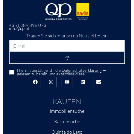
+351 289 396 073
info@qp.pt
Tragen Sie sich in unseren Neusletter ein
Hiermit bestätige ich, die
Datenschutzerklärung
—
gelesen zu haben und akzeptiere diese.
KAUFEN
Immobiliensuche
Kartensuche
Quinta do Lago