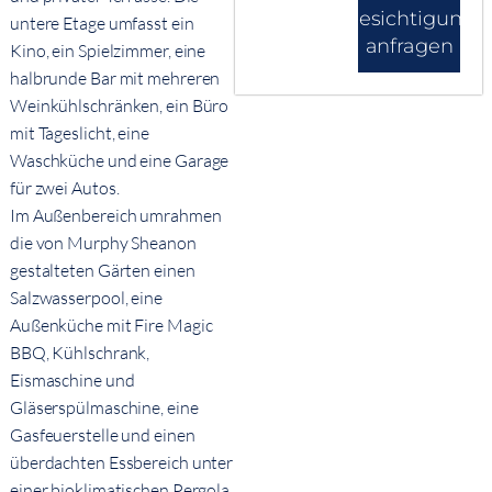
Besichtigung
untere Etage umfasst ein
anfragen
Kino, ein Spielzimmer, eine
halbrunde Bar mit mehreren
Weinkühlschränken, ein Büro
mit Tageslicht, eine
Waschküche und eine Garage
für zwei Autos.
Im Außenbereich umrahmen
die von Murphy Sheanon
gestalteten Gärten einen
Salzwasserpool, eine
Außenküche mit Fire Magic
BBQ, Kühlschrank,
Eismaschine und
Gläserspülmaschine, eine
Gasfeuerstelle und einen
überdachten Essbereich unter
einer bioklimatischen Pergola.