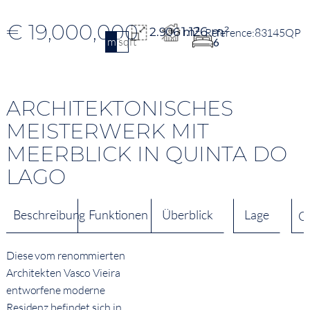
€ 19,000,000
1.126 m²
2.906 m²
83145QP
m2
sqft
6
ARCHITEKTONISCHES
MEISTERWERK MIT
MEERBLICK IN QUINTA DO
LAGO
Beschreibung
Funktionen
Überblick
Lage
Q
Diese vom renommierten
Architekten Vasco Vieira
entworfene moderne
Residenz befindet sich in