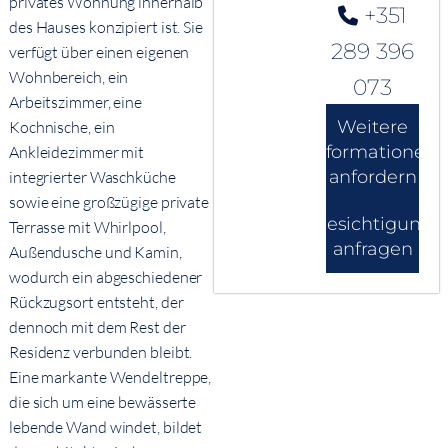
privates Wohnung innerhalb
+351
des Hauses konzipiert ist. Sie
289 396
verfügt über einen eigenen
Wohnbereich, ein
073
Arbeitszimmer, eine
Weitere
Kochnische, ein
Informationen
Ankleidezimmer mit
anfordern
integrierter Waschküche
sowie eine großzügige private
Besichtigung
Terrasse mit Whirlpool,
anfragen
Außendusche und Kamin,
wodurch ein abgeschiedener
Rückzugsort entsteht, der
dennoch mit dem Rest der
Residenz verbunden bleibt.
Eine markante Wendeltreppe,
die sich um eine bewässerte
lebende Wand windet, bildet