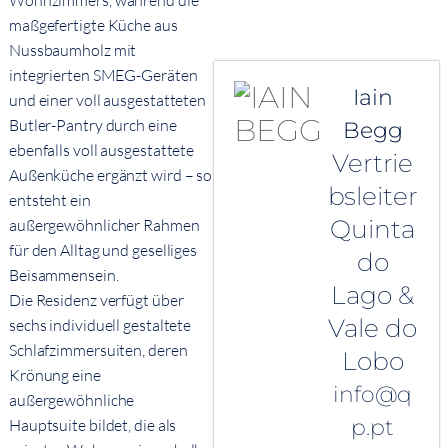
Wohnzimmers, während die
maßgefertigte Küche aus
Nussbaumholz mit
integrierten SMEG-Geräten
Iain
und einer voll ausgestatteten
Butler-Pantry durch eine
Begg
ebenfalls voll ausgestattete
Vertrie
Außenküche ergänzt wird – so
bsleiter
entsteht ein
Quinta
außergewöhnlicher Rahmen
für den Alltag und geselliges
do
Beisammensein.
Lago &
Die Residenz verfügt über
Vale do
sechs individuell gestaltete
Schlafzimmersuiten, deren
Lobo
Krönung eine
info@q
außergewöhnliche
p.pt
Hauptsuite bildet, die als