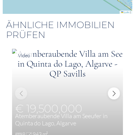
|
Leaflet
ÄHNLICHE IMMOBILIEN
PRÜFEN
Video
€ 19,500,000
Atemberaubende Villa am Seeufer in
E
Quinta do Lago, Algarve
A
8
943 m²