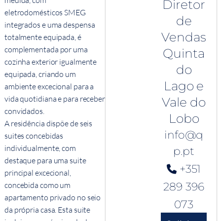
medida, com
Diretor
eletrodomésticos SMEG
de
integrados e uma despensa
Vendas
totalmente equipada, é
complementada por uma
Quinta
cozinha exterior igualmente
do
equipada, criando um
Lago e
ambiente excecional para a
vida quotidiana e para receber
Vale do
convidados.
Lobo
A residência dispõe de seis
info@q
suites concebidas
individualmente, com
p.pt
destaque para uma suite
+351
principal excecional,
289 396
concebida como um
apartamento privado no seio
073
da própria casa. Esta suite