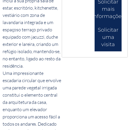
inclui a sua própria sala de
Solicitar
estar, escritório, kitchenette,
mais
vestiário com zona de
informações
lavandaria integrada e um
Solicitar
espaçoso terraço privado
uma
equipado com jacuzzi, duche
visita
exterior e lareira, criando um
refúgio isolado, mantendo-se,
no entanto, ligado ao resto da
residência.
Uma impressionante
escadaria circular que envolve
uma parede vegetal irrigada
constitui o elemento central
da arquitetura da casa,
enquanto um elevador
proporciona um acesso fácil a
todos os andares. Dedicado