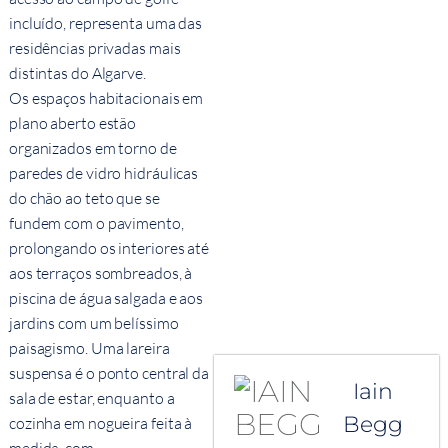
incluído, representa uma das
residências privadas mais
distintas do Algarve.
Os espaços habitacionais em
plano aberto estão
organizados em torno de
paredes de vidro hidráulicas
do chão ao teto que se
fundem com o pavimento,
prolongando os interiores até
aos terraços sombreados, à
piscina de água salgada e aos
jardins com um belíssimo
paisagismo. Uma lareira
suspensa é o ponto central da
Iain
sala de estar, enquanto a
Begg
cozinha em nogueira feita à