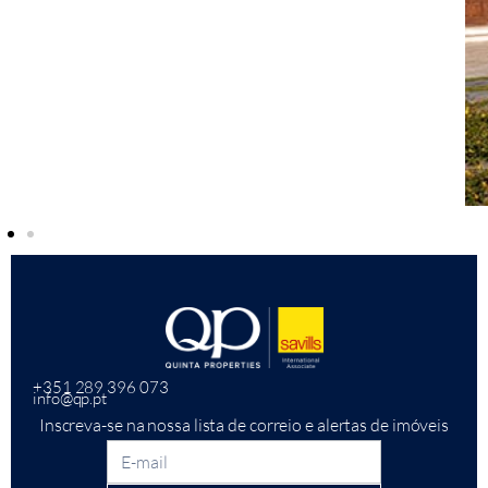
+351 289 396 073
info@qp.pt
Inscreva-se na nossa lista de correio e alertas de imóveis