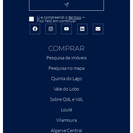
Li e compreendi o
termos
—
Fico feliz em continuar.
COMPRAR
Pesquisa de imóveis
Pesquisa no mapa
Quinta do Lago
Vale do Lobo
Sobre QdL e VdL
Loulé
Vilamoura
Algarve Central