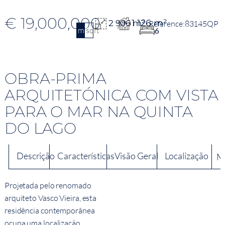
€ 19,000,000
1 126 m²
2 906 m²
83145QP
m2
sqft
6
OBRA-PRIMA
ARQUITETÓNICA COM VISTA
PARA O MAR NA QUINTA
DO LAGO
Descrição
Características
Visão Geral
Localização
M
Projetada pelo renomado
arquiteto Vasco Vieira, esta
residência contemporânea
ocupa uma localização