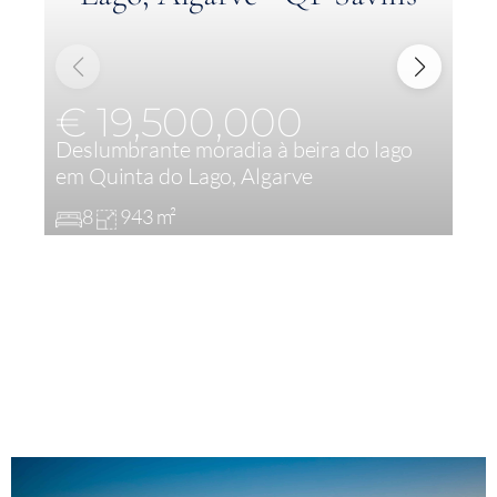
€ 19,500,000
Deslumbrante moradia à beira do lago
R
em Quinta do Lago, Algarve
Q
8
943 m²