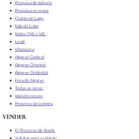
Pesquisa de imóveis
Pesquisa no mapa
Quinta do Lago
Vale do Lobo
Sobre QdL e VdL
Loulé
Vilamoura
Algarve Central
Algarve Oriental
Algarve Ocidental
Fora do Algarve
Todas as áreas
Imóveis novos
Processo de compra
VENDER
O Processo de Venda
Solicitar uma avaliação