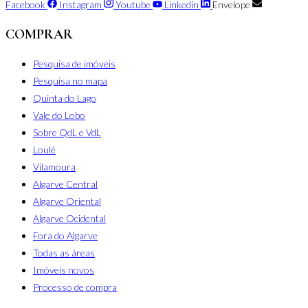
Facebook
Instagram
Youtube
Linkedin
Envelope
COMPRAR
Pesquisa de imóveis
Pesquisa no mapa
Quinta do Lago
Vale do Lobo
Sobre QdL e VdL
Loulé
Vilamoura
Algarve Central
Algarve Oriental
Algarve Ocidental
Fora do Algarve
Todas as áreas
Imóveis novos
Processo de compra