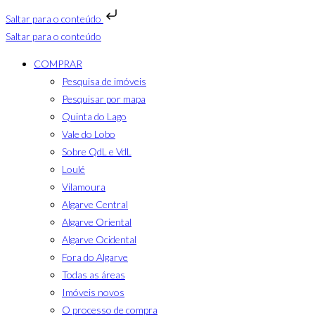
Saltar para o conteúdo
Saltar para o conteúdo
COMPRAR
Pesquisa de imóveis
Pesquisar por mapa
Quinta do Lago
Vale do Lobo
Sobre QdL e VdL
Loulé
Vilamoura
Algarve Central
Algarve Oriental
Algarve Ocidental
Fora do Algarve
Todas as áreas
Imóveis novos
O processo de compra