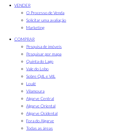
VENDER
O Processo de Venda
Solicitar uma avaliação
Marketing
COMPRAR
Pesquisa de imóveis
Pesquisar por mapa
Quinta do Lago
Vale do Lobo
Sobre QdL e VdL
Loulé
Vilamoura
Algarve Central
Algarve Oriental
Algarve Ocidental
Fora do Algarve
Todas as áreas