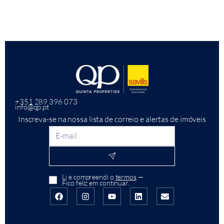
+351 289 396 073
info@qp.pt
Inscreva-se na nossa lista de correio e alertas de imóveis
Li e compreendi o
termos
—
Fico feliz em continuar.