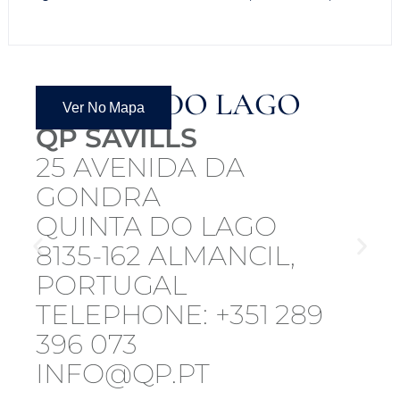
QUINTA DO LAGO
Ver No Mapa
QP SAVILLS
25 AVENIDA DA
GONDRA
QUINTA DO LAGO
8135-162 ALMANCIL,
PORTUGAL
TELEPHONE: +351 289
396 073
INFO@QP.PT