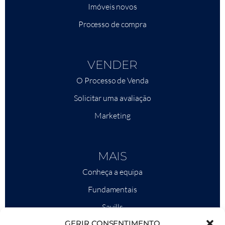
Imóveis novos
Processo de compra
VENDER
O Processo de Venda
Solicitar uma avaliação
Marketing
MAIS
Conheça a equipa
Fundamentais
Savills
GERIR CONSENTIMENTO
Inteligência de mercado