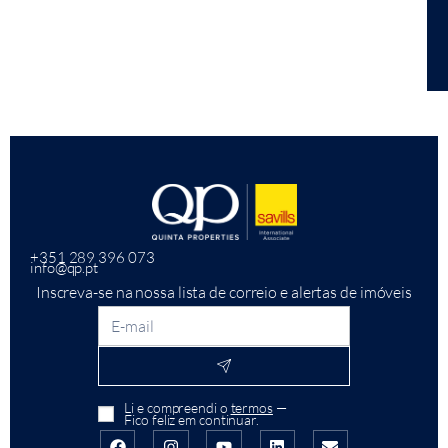
+351 289 396 073
info@qp.pt
Inscreva-se na nossa lista de correio e alertas de imóveis
Li e compreendi o
termos
—
Fico feliz em continuar.