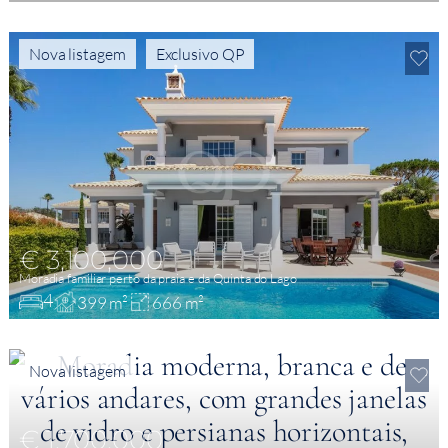
Nova listagem
Exclusivo QP
€ 3,100,000
Moradia familiar perto da praia e da Quinta do Lago
4
399 m²
666 m²
Nova listagem
€ 1,700,000