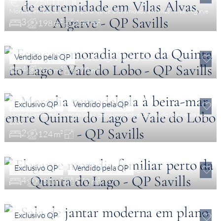
€ 2,250,000
Moradia em banda contemporânea de extremidade em Vilas Alvas, Algarve
3
198 m²
198 m²
€ 1,995,000
Vendido pela QP
Villa espaçosa perto da Quinta do Lago e Vale do Lobo
4
288 m²
570 m²
€ 799,000
Exclusivo QP
Vendido pela QP
Moradia em banda remodelada à beira-mar entre Quinta do Lago e Vale do
Lobo
2
124 m²
€ 1,995,000
Exclusivo QP
Vendido pela QP
Elegante moradia familiar perto da Quinta do Lago
4
251 m²
572 m²
Exclusivo QP