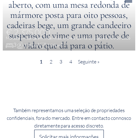
€ 2,375,000
Moradia em banda em Vilas Alvas, entre a Quinta do Lago e o Vale do Lobo
3
198 m²
198 m²
1
2
3
4
Seguinte »
Também representamos uma seleção de propriedades
confidenciais, fora do mercado. Entre em contacto connosco
diretamente para acesso discreto.
Solicitar mais informações