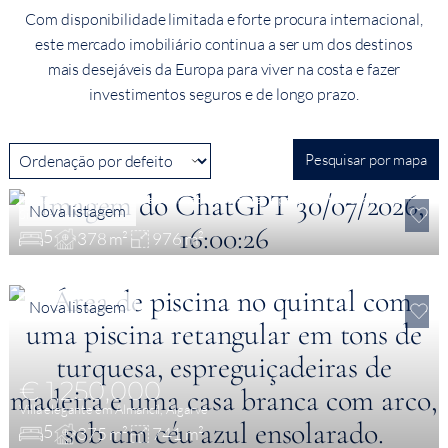
Com disponibilidade limitada e forte procura internacional,
este mercado imobiliário continua a ser um dos destinos
mais desejáveis da Europa para viver na costa e fazer
investimentos seguros e de longo prazo.
Pesquisar por mapa
€ 3,850,000
Moradia contemporânea com vista para o mar a partir do terraço na Quinta
Nova listagem
Simcintina
5
378 m²
976 m²
Nova listagem
€ 1,250,000
Villa elegante em Almancil, Algarve
5
375 m²
741 m²