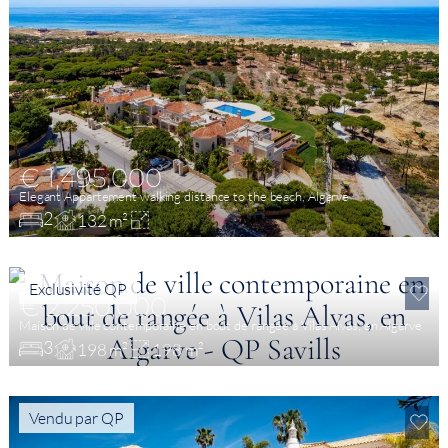
€ 1,495,000
Elegant Appartement walking distance to the beach, Algarve
2
132 m²
Exclusivité QP
€ 2,250,000
Maison de ville contemporaine en bout de rangée à Vilas Alvas, en Algarve
3
198 m²
198 m²
Vendu par QP