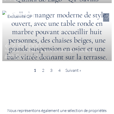
Exclusivité QP
€ 2,375,000
Maison de ville à Vilas Alvas, entre Quinta do Lago et Vale do Lobo
3
198 m²
198 m²
1
2
3
4
Suivant »
Nous représentons également une sélection de propriétés