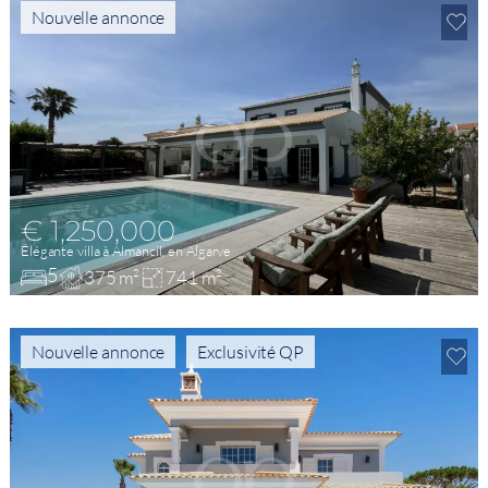
Nouvelle annonce
€ 1,250,000
Élégante villa à Almancil, en Algarve
5
375 m²
741 m²
Nouvelle annonce
Exclusivité QP