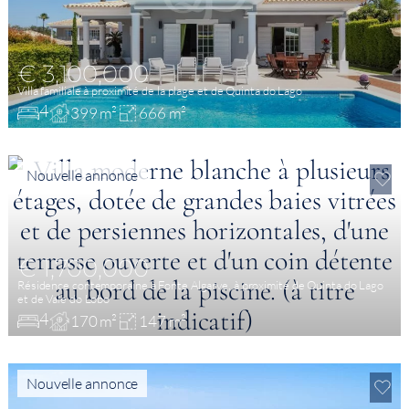
€ 3,100,000
Villa familiale à proximité de la plage et de Quinta do Lago
4
399 m²
666 m²
Nouvelle annonce
€ 1,700,000
Résidence contemporaine à Fonte Algarve, à proximité de Quinta do Lago
et de Vale do Lobo
4
170 m²
147 m²
Nouvelle annonce