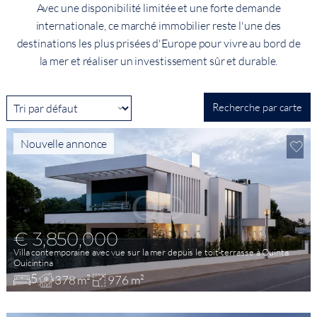
Avec une disponibilité limitée et une forte demande
internationale, ce marché immobilier reste l'une des
destinations les plus prisées d'Europe pour vivre au bord de
la mer et réaliser un investissement sûr et durable.
Recherche par carte
Nouvelle annonce
€ 3,850,000
Villa contemporaine avec vue sur la mer depuis le toit-terrasse à Quinta
Ouicintina
5
378 m²
976 m²