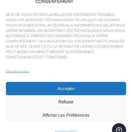
CONSENTEMENT
Visas
AFIN DE VOUS OFFRIR LA MEILLEURE EXPÉRIENCE POSSIBLE,
NOUS UTILISONS DES TECHNOLOGIES TELLES QUE LES COOKIES
POUR STOCKER ET/OU ACCÉDER AUX INFORMATIONS RELATIVES À
VOTRE APPAREIL. EN ACCEPTANT CES TECHNOLOGIES, VOUS NOUS
Informations essentielles sur les visas de
AUTORISEZ À TRAITER DES DONNÉES TELLES QUE VOTRE
résidence, de travail et d'investisseur.
COMPORTEMENT DE NAVIGATION OU VOS IDENTIFIANTS UNIQUES
SUR CE SITE. LE REFUS OU LE RETRAIT DE VOTRE CONSENTEMENT
PEUT AVOIR UN IMPACT NÉGATIF SUR CERTAINES
FONCTIONNALITÉS ET FONCTIONS.
EN SAVOIR PLUS →
Gérer les services
Accepter
Refuser
Afficher Les Préférences
{titre}
{titre}
{titre}