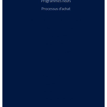
Programmes neufs
Processus d'achat
Recherche de biens immobiliers
Recherche par carte
Quinta do Lago
Vale do Lobo
Autour de QdL & VdL
Loulé
Vilamoura
Algarve centrale
Algarve oriental
Algarve occidental
En dehors de l'Algarve
Toutes les zones