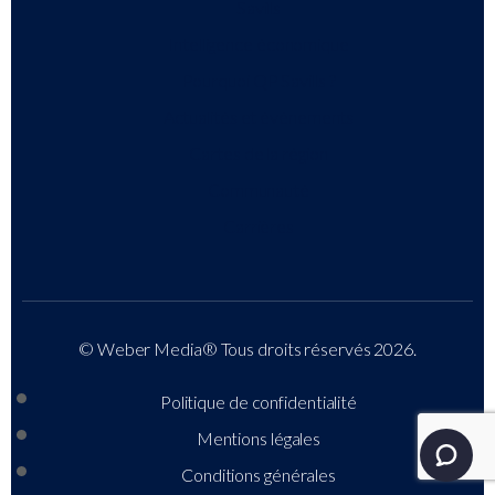
Savills
Intelligence économique
Pourquoi QP Savills ?
Actualités et événements
Cartes de la région
Communauté
Carrières
© Weber Media®
Tous droits réservés 2026.
Politique de confidentialité
Mentions légales
Conditions générales