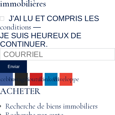
immobilières
J'AI LU ET COMPRIS LES
conditions
—
JE SUIS HEUREUX DE
CONTINUER.
Enviar
acebook
Instagram
Youtube
LinkedIn
Enveloppe
ACHETER
Recherche de biens immobiliers
Recherche par carte