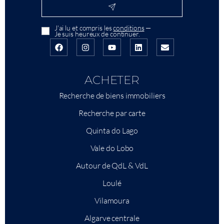
J'ai lu et compris les
conditions
—
Je suis heureux de continuer.
ACHETER
Recherche de biens immobiliers
Recherche par carte
Quinta do Lago
Vale do Lobo
Autour de QdL & VdL
Loulé
Vilamoura
Algarve centrale