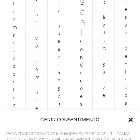
s
g
r
l
f
r
o
i
e
s
o
a
ã
s
,
r
a
t
o
s
q
m
l
i
d
ã
u
a
v
o
o
e
C
ç
o
A
d
a
o
ã
s
l
e
b
n
o
c
g
n
r
d
c
o
a
t
a
i
o
m
r
r
n
ç
n
i
v
o
g
õ
t
n
e
d
e
e
í
c
,
a
m
s
n
e
c
n
a
d
u
n
o
o
i
e
GERIR CONSENTIMENTO
a
t
n
s
s
t
e
i
h
s
PARA PROPORCIONAR AS MELHORES EXPERIÊNCIAS, UTILIZAMOS
d
r
o
v
TECNOLOGIAS COMO COOKIES PARA ARMAZENAR E/OU ACEDER A