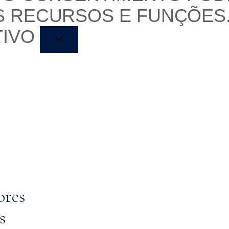
S RECURSOS E FUNÇÕES
TIVO
ores
s