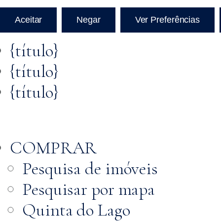
Aceitar
Negar
Ver Preferências
{título}
{título}
Saltar
{título}
para o
conteúdo
COMPRAR
Pesquisa de imóveis
Pesquisar por mapa
Quinta do Lago