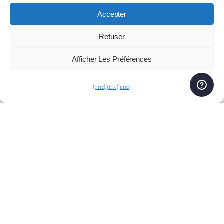
Accepter
Refuser
Afficher Les Préférences
{titre}
{titre}
{titre}