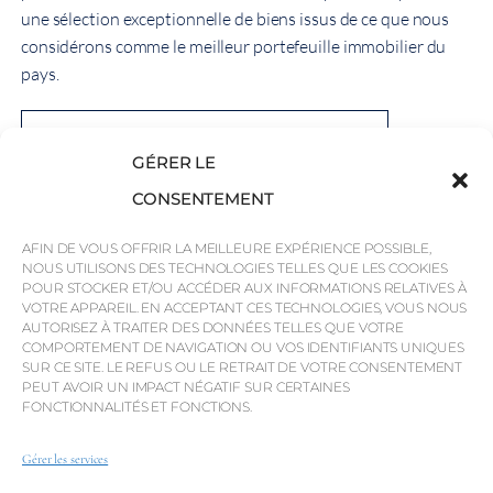
une sélection exceptionnelle de biens issus de ce que nous
considérons comme le meilleur portefeuille immobilier du
pays.
Voir le guide de l'immobilier de QP Savills
GÉRER LE
CONSENTEMENT
AFIN DE VOUS OFFRIR LA MEILLEURE EXPÉRIENCE POSSIBLE,
NOUS UTILISONS DES TECHNOLOGIES TELLES QUE LES COOKIES
POUR STOCKER ET/OU ACCÉDER AUX INFORMATIONS RELATIVES À
QP Savills Property Guides
VOTRE APPAREIL. EN ACCEPTANT CES TECHNOLOGIES, VOUS NOUS
Through the Years....
AUTORISEZ À TRAITER DES DONNÉES TELLES QUE VOTRE
COMPORTEMENT DE NAVIGATION OU VOS IDENTIFIANTS UNIQUES
SUR CE SITE. LE REFUS OU LE RETRAIT DE VOTRE CONSENTEMENT
PEUT AVOIR UN IMPACT NÉGATIF SUR CERTAINES
FONCTIONNALITÉS ET FONCTIONS.
Gérer les services