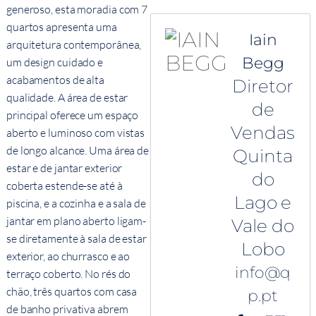
generoso, esta moradia com 7
quartos apresenta uma
Iain
arquitetura contemporânea,
Begg
um design cuidado e
acabamentos de alta
Diretor
qualidade. A área de estar
de
principal oferece um espaço
Vendas
aberto e luminoso com vistas
de longo alcance. Uma área de
Quinta
estar e de jantar exterior
do
coberta estende-se até à
Lago e
piscina, e a cozinha e a sala de
jantar em plano aberto ligam-
Vale do
se diretamente à sala de estar
Lobo
exterior, ao churrasco e ao
info@q
terraço coberto. No rés do
chão, três quartos com casa
p.pt
de banho privativa abrem