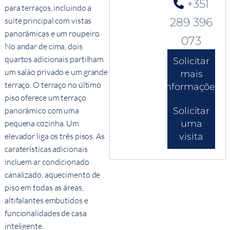
+351
para terraços, incluindo a
289 396
suite principal com vistas
panorâmicas e um roupeiro.
073
No andar de cima, dois
quartos adicionais partilham
Solicitar
um salão privado e um grande
mais
terraço. O terraço no último
informações
piso oferece um terraço
Solicitar
panorâmico com uma
uma
pequena cozinha. Um
visita
elevador liga os três pisos. As
caraterísticas adicionais
incluem ar condicionado
canalizado, aquecimento de
piso em todas as áreas,
altifalantes embutidos e
funcionalidades de casa
inteligente.