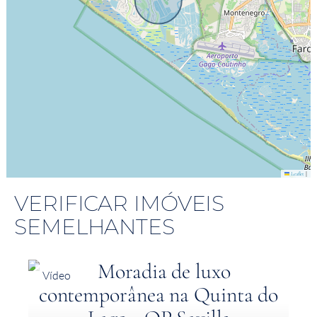
|
Leaflet
VERIFICAR IMÓVEIS
SEMELHANTES
Vídeo