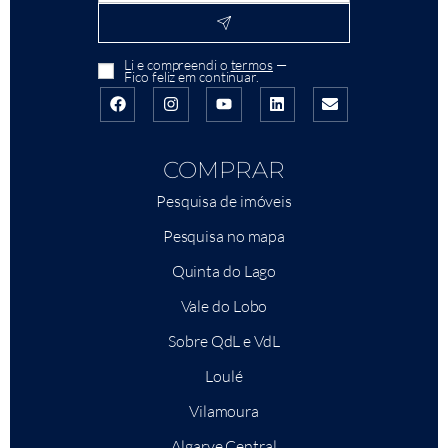
Li e compreendi o
termos
—
Fico feliz em continuar.
COMPRAR
Pesquisa de imóveis
Pesquisa no mapa
Quinta do Lago
Vale do Lobo
Sobre QdL e VdL
Loulé
Vilamoura
Algarve Central