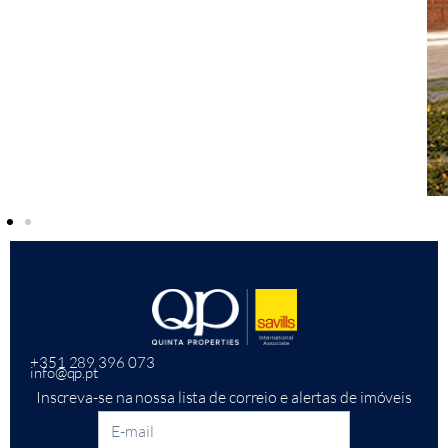
+351 289 396 073
info@qp.pt
Inscreva-se na nossa lista de correio e alertas de imóveis