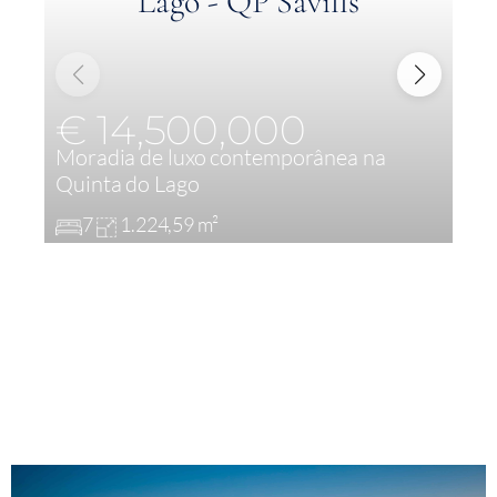
€ 14,500,000
P
Moradia de luxo contemporânea na
c
Quinta do Lago
Q
7
1.224,59 m²