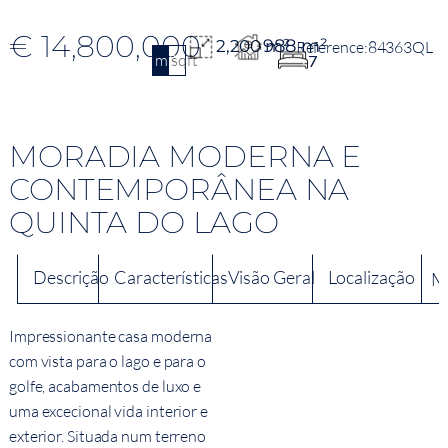
€ 14,800,000
988 m²
2,200 m²
84363QL
m2
sqft
7
MORADIA MODERNA E
CONTEMPORÂNEA NA
QUINTA DO LAGO
Descrição
Características
Visão Geral
Localização
M
Impressionante casa moderna
com vista para o lago e para o
golfe, acabamentos de luxo e
uma excecional vida interior e
exterior. Situada num terreno