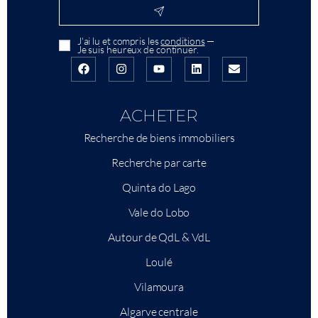
J'ai lu et compris les
conditions
—
Je suis heureux de continuer.
ACHETER
Recherche de biens immobiliers
Recherche par carte
Quinta do Lago
Vale do Lobo
Autour de QdL & VdL
Loulé
Vilamoura
Algarve centrale