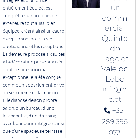
intégrés et d’un office
ur
entièrement équipé, est
complétée par une cuisine
comm
extérieure tout aussi bien
ercial
équipée, créant ainsi un cadre
Quinta
exceptionnel pour la vie
quotidienne et les réceptions.
do
La demeure propose six suites
Lago et
à la décoration personnalisée,
Vale do
dont la suite principale,
exceptionnelle, a été conçue
Lobo
comme un appartement privé
info@q
au sein même de la maison.
p.pt
Elle dispose de son propre
salon, d’un bureau, d’une
+351
kitchenette, d’un dressing
289 396
avec buanderie intégrée, ainsi
que d’une spacieuse terrasse
073