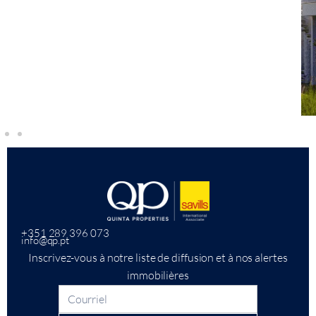
+351 289 396 073
info@qp.pt
Inscrivez-vous à notre liste de diffusion et à nos alertes
immobilières