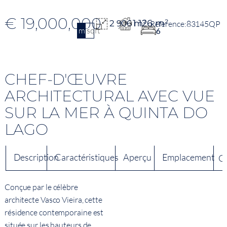
€ 19,000,000
1 126 m²
2 906 m²
83145QP
m2
sqft
6
CHEF-D'ŒUVRE
ARCHITECTURAL AVEC VUE
SUR LA MER À QUINTA DO
LAGO
Description
Caractéristiques
Aperçu
Emplacement
C
Conçue par le célèbre
architecte Vasco Vieira, cette
résidence contemporaine est
située sur les hauteurs de