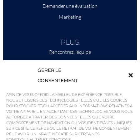
Demander une évaluation
Marketing
PLUS
Rencontrez l'équipe
Ce qu'il faut savoir
GÉRER LE
Savills
CONSENTEMENT
Intelligence économique
AFIN DE VOUS OFFRIR LA MEILLEURE EXPÉRIENCE POSSIBLE,
Pourquoi QP Savills ?
NOUS UTILISONS DES TECHNOLOGIES TELLES QUE LES COOKIES
Actualités et événements
POUR STOCKER ET/OU ACCÉDER AUX INFORMATIONS RELATIVES À
VOTRE APPAREIL. EN ACCEPTANT CES TECHNOLOGIES, VOUS NOUS
Cartes de la région
AUTORISEZ À TRAITER DES DONNÉES TELLES QUE VOTRE
COMPORTEMENT DE NAVIGATION OU VOS IDENTIFIANTS UNIQUES
Communauté
SUR CE SITE. LE REFUS OU LE RETRAIT DE VOTRE CONSENTEMENT
PEUT AVOIR UN IMPACT NÉGATIF SUR CERTAINES
Carrières
FONCTIONNALITÉS ET FONCTIONS.