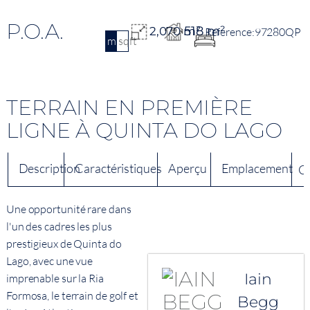
P.O.A.
518 m²
2,070 m²
97280QP
m2
sqft
TERRAIN EN PREMIÈRE
LIGNE À QUINTA DO LAGO
Description
Caractéristiques
Aperçu
Emplacement
C
Une opportunité rare dans
l'un des cadres les plus
prestigieux de Quinta do
Lago, avec une vue
Iain
imprenable sur la Ria
Formosa, le terrain de golf et
Begg