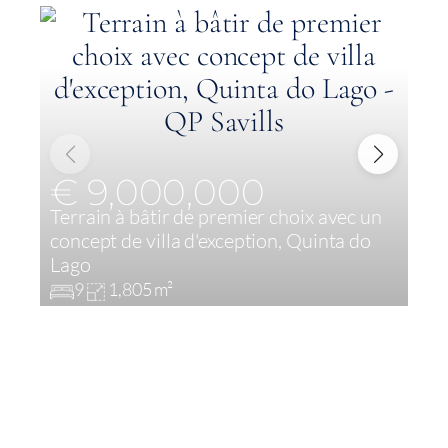
€ 9,000,000
Terrain à bâtir de premier choix avec un
V
concept de villa d'exception, Quinta do
L
Lago
9
1,805 m²