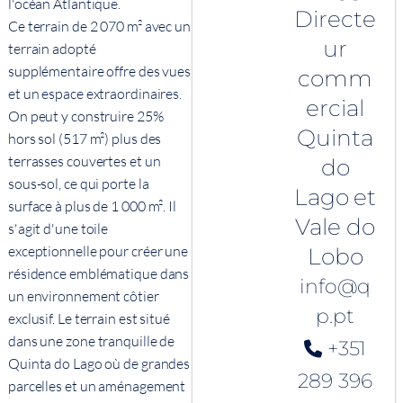
l'océan Atlantique.
Directe
Ce terrain de 2 070 m² avec un
ur
terrain adopté
supplémentaire offre des vues
comm
et un espace extraordinaires.
ercial
On peut y construire 25%
Quinta
hors sol (517 m²) plus des
terrasses couvertes et un
do
sous-sol, ce qui porte la
Lago et
surface à plus de 1 000 m². Il
Vale do
s'agit d'une toile
exceptionnelle pour créer une
Lobo
résidence emblématique dans
info@q
un environnement côtier
p.pt
exclusif. Le terrain est situé
dans une zone tranquille de
+351
Quinta do Lago où de grandes
289 396
parcelles et un aménagement