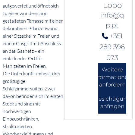
Lobo
aufgewertet und öffnet sich
zu einer wunderschön
info@q
gestalteten Terrasse mit einer
p.pt
dekorativen Pflanzenwand,
+351
einer Sitzecke im Freien und
einem Gasgrill mit Anschluss
289 396
an das Gasnetz – ein
073
einladender Ort für
Mahlzeiten im Freien.
Weitere
Die Unterkunft umfasst drei
Informationen
großzügige
anfordern
Schlafzimmersuiten. Zwei
davon befinden sich im ersten
Besichtigung
Stock und sind mit
anfragen
hochwertigen
Einbauschränken,
strukturierten
Wandverkleidungen und