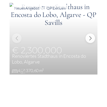
Neues Angebot
QP Exklusiv
€ 2,300,000
Renoviertes Stadthaus in Encosta do
M
Lobo, Algarve
S
4
370,60 m²