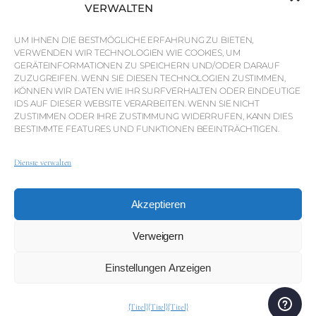
Marktinformationen
VERWALTEN
Warum QP Savills?
UM IHNEN DIE BESTMÖGLICHE ERFAHRUNG ZU BIETEN,
VERWENDEN WIR TECHNOLOGIEN WIE COOKIES, UM
Nachrichten & Veranstaltungen
GERÄTEINFORMATIONEN ZU SPEICHERN UND/ODER DARAUF
Karten der Region
ZUZUGREIFEN. WENN SIE DIESEN TECHNOLOGIEN ZUSTIMMEN,
KÖNNEN WIR DATEN WIE IHR SURFVERHALTEN ODER EINDEUTIGE
Gemeinschaft
IDS AUF DIESER WEBSITE VERARBEITEN. WENN SIE NICHT
ZUSTIMMEN ODER IHRE ZUSTIMMUNG WIDERRUFEN, KANN DIES
Karriere
BESTIMMTE FEATURES UND FUNKTIONEN BEEINTRÄCHTIGEN.
Dienste verwalten
© Weber Media®
Alle Rechte vorbehalten 2026.
Akzeptieren
Datenschutzerklärung
Impressum
AGB
Whistleblowing-Kanal
Verweigern
Einstellungen Anzeigen
© QP Savills – Mills & Mills Lda. Alle Rechte vorbehalten.
Immobilienlizenz Nr. AMI-1252 APEMIP 3785.
{Titel}
{Titel}
{Titel}