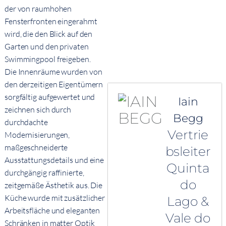
der von raumhohen
Fensterfronten eingerahmt
wird, die den Blick auf den
Garten und den privaten
Swimmingpool freigeben.
Die Innenräume wurden von
den derzeitigen Eigentümern
sorgfältig aufgewertet und
Iain
zeichnen sich durch
Begg
durchdachte
Vertrie
Modernisierungen,
maßgeschneiderte
bsleiter
Ausstattungsdetails und eine
Quinta
durchgängig raffinierte,
do
zeitgemäße Ästhetik aus. Die
Küche wurde mit zusätzlicher
Lago &
Arbeitsfläche und eleganten
Vale do
Schränken in matter Optik