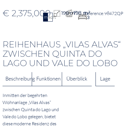
€ 2,375,000
198 m²
198 m²
98472QP
m2
sqft
3
REIHENHAUS „VILAS ALVAS“
ZWISCHEN QUINTA DO
LAGO UND VALE DO LOBO
Beschreibung
Funktionen
Überblick
Lage
Inmitten der begehrten
Wohnanlage „Vilas Alvas“
zwischen Quinta do Lago und
Vale do Lobo gelegen, bietet
diese moderne Residenz des