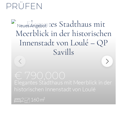
PRÜFEN
Neues Angebot
€ 790,000
Elegantes Stadthaus mit Meerblick in der
L
historischen Innenstadt von Loulé
R
2
160 m²