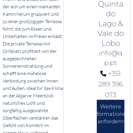
Quinta
der sich um einen markanten
do
Kamin herum gruppiert und
zu einer großzügigen Terrasse
Lago &
führt, die zum Essen und
Vale do
Unterhalten im Freien einlädt.
Lobo
Die private Terrasse mit
Grillplatz profitiert von der
info@q
ausgezeichneten
p.pt
Sonneneinstrahlung und
+351
schafft eine mühelose
Verbindung zwischen Innen
289 396
und Außen, ideal für das Klima
073
an der Algarve. Meerblick,
natürliches Licht und
Weitere
sorgfältig ausgewählte
Informationen
Oberflächen verstärken das
anfordern
Gefühl von Komfort im
ganzen Haus, während