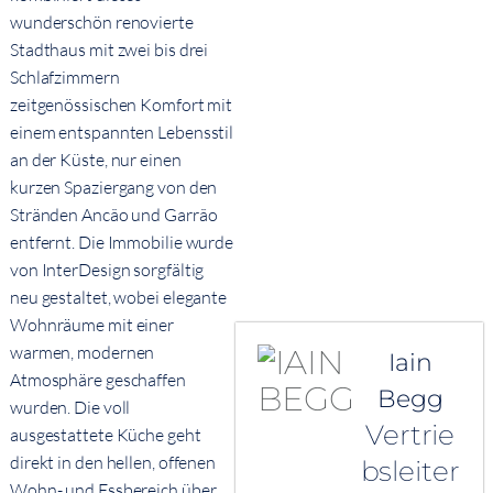
wunderschön renovierte
Stadthaus mit zwei bis drei
Schlafzimmern
zeitgenössischen Komfort mit
einem entspannten Lebensstil
an der Küste, nur einen
kurzen Spaziergang von den
Stränden Ancão und Garrão
entfernt. Die Immobilie wurde
von InterDesign sorgfältig
neu gestaltet, wobei elegante
Wohnräume mit einer
warmen, modernen
Iain
Atmosphäre geschaffen
Begg
wurden. Die voll
Vertrie
ausgestattete Küche geht
direkt in den hellen, offenen
bsleiter
Wohn- und Essbereich über,