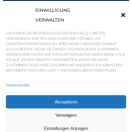
Savills
EINWILLIGUNG
Marktinformationen
VERWALTEN
Warum QP Savills?
UM IHNEN DIE BESTMÖGLICHE ERFAHRUNG ZU BIETEN,
VERWENDEN WIR TECHNOLOGIEN WIE COOKIES, UM
Nachrichten & Veranstaltungen
GERÄTEINFORMATIONEN ZU SPEICHERN UND/ODER DARAUF
Karten der Region
ZUZUGREIFEN. WENN SIE DIESEN TECHNOLOGIEN ZUSTIMMEN,
KÖNNEN WIR DATEN WIE IHR SURFVERHALTEN ODER EINDEUTIGE
Gemeinschaft
IDS AUF DIESER WEBSITE VERARBEITEN. WENN SIE NICHT
ZUSTIMMEN ODER IHRE ZUSTIMMUNG WIDERRUFEN, KANN DIES
Karriere
BESTIMMTE FEATURES UND FUNKTIONEN BEEINTRÄCHTIGEN.
Dienste verwalten
© Weber Media®
Alle Rechte vorbehalten 2026.
Akzeptieren
Datenschutzerklärung
Impressum
AGB
Whistleblowing-Kanal
Verweigern
Einstellungen Anzeigen
© QP Savills – Mills & Mills Lda. Alle Rechte vorbehalten.