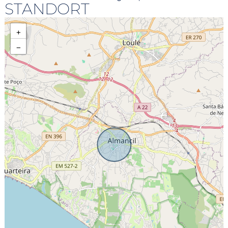
STANDORT
+
−