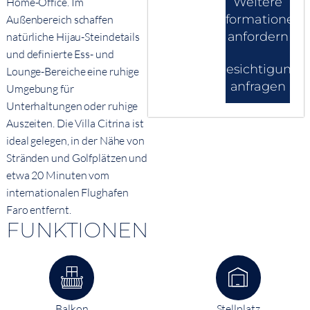
Weitere
Home-Office. Im
Informationen
Außenbereich schaffen
anfordern
natürliche Hijau-Steindetails
und definierte Ess- und
Besichtigung
Lounge-Bereiche eine ruhige
anfragen
Umgebung für
Unterhaltungen oder ruhige
Auszeiten. Die Villa Citrina ist
ideal gelegen, in der Nähe von
Stränden und Golfplätzen und
etwa 20 Minuten vom
internationalen Flughafen
Faro entfernt.
FUNKTIONEN
Balkon
Stellplatz