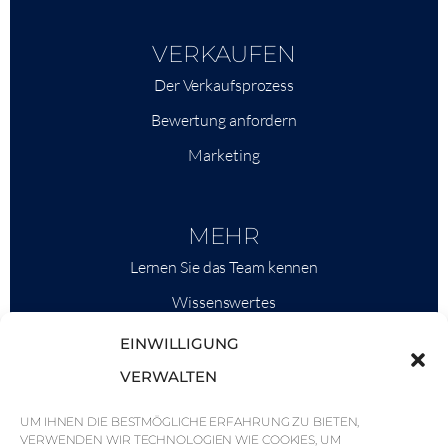
VERKAUFEN
Der Verkaufsprozess
Bewertung anfordern
Marketing
MEHR
Lernen Sie das Team kennen
Wissenswertes
Savills
EINWILLIGUNG
Marktinformationen
VERWALTEN
Warum QP Savills?
UM IHNEN DIE BESTMÖGLICHE ERFAHRUNG ZU BIETEN,
VERWENDEN WIR TECHNOLOGIEN WIE COOKIES, UM
Nachrichten & Veranstaltungen