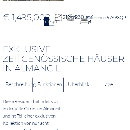
€ 1,495,000
230 m²
212 m²
97693QP
m2
sqft
4
EXKLUSIVE
ZEITGENÖSSISCHE HÄUSER
IN ALMANCIL
Beschreibung
Funktionen
Überblick
Lage
Diese Residenz befindet sich
in der Villa Citrina in Almancil
und ist Teil einer exklusiven
Kollektion von nur acht