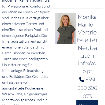
modernen Reihenhäusern, die
für Privatsphäre, Komfort und
ein Leben im Freien konzipiert
Monika
sind. Jedes Haus verfügt über
einen privaten Garten und
Hanlon
eine Terrasse, einen Pool und
Vertrie
einen eigenen Parkplatz. Die
bsleiter
Innenausstattung entspricht
Neuba
einem hohen Standard mit
Bambusböden, raumhohen
uten
Türen und einer intelligenten
info@q
Haussteuerung für
p.pt
Klimaanlage, Beleuchtung
und Rollläden. Der Grundriss
+351
umfasst eine voll
289 396
ausgestattete Küche, eine
Waschküche, ein geräumiges
073
Mehrzweckgeschoss und ein