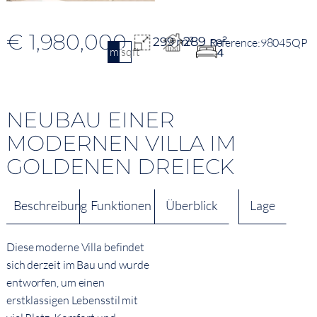
€ 1,980,000
289 m²
299 m²
98045QP
m2
sqft
4
NEUBAU EINER
MODERNEN VILLA IM
GOLDENEN DREIECK
Beschreibung
Funktionen
Überblick
Lage
Diese moderne Villa befindet
sich derzeit im Bau und wurde
entworfen, um einen
erstklassigen Lebensstil mit