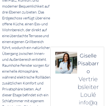
viel Platz, Komfort und
moderner Bequemlichkeit auf
drei Ebenen zu bieten. Das
Erdgeschoss verfügt über eine
offene Küche, einen Ess- und
Wohnbereich, der direkt auf
eine überdachte Terrasse und
einen eigenen Grillbereich
führt, wodurch ein natürlicher
Übergang zwischen Innen-
Giselle
und Außenbereich entsteht.
Pisabarr
Raumhohe Fenster sorgen für
o
eine helle Atmosphäre,
während elektrische Rollläden
Vertrie
zusätzlichen Komfort und
bsleiter
Privatsphäre bieten. Auf
Loulé
dieser Etage befindet sich ein
Schlafzimmer mit eigenem
info@q