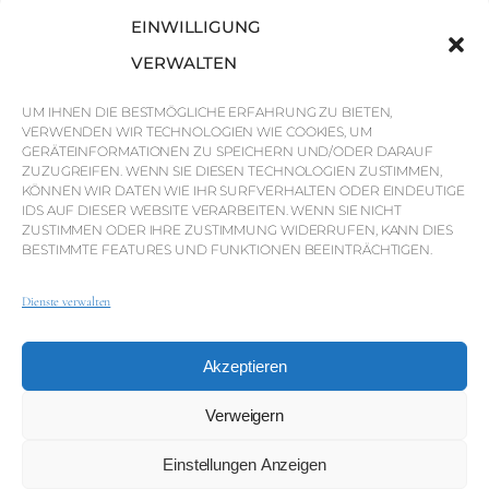
Savills
EINWILLIGUNG
Marktinformationen
VERWALTEN
Warum QP Savills?
UM IHNEN DIE BESTMÖGLICHE ERFAHRUNG ZU BIETEN,
VERWENDEN WIR TECHNOLOGIEN WIE COOKIES, UM
Nachrichten & Veranstaltungen
GERÄTEINFORMATIONEN ZU SPEICHERN UND/ODER DARAUF
Karten der Region
ZUZUGREIFEN. WENN SIE DIESEN TECHNOLOGIEN ZUSTIMMEN,
KÖNNEN WIR DATEN WIE IHR SURFVERHALTEN ODER EINDEUTIGE
Gemeinschaft
IDS AUF DIESER WEBSITE VERARBEITEN. WENN SIE NICHT
ZUSTIMMEN ODER IHRE ZUSTIMMUNG WIDERRUFEN, KANN DIES
Karriere
BESTIMMTE FEATURES UND FUNKTIONEN BEEINTRÄCHTIGEN.
Dienste verwalten
© Weber Media®
Alle Rechte vorbehalten 2026.
Akzeptieren
Datenschutzerklärung
Impressum
AGB
Whistleblowing-Kanal
Verweigern
Einstellungen Anzeigen
© QP Savills – Mills & Mills Lda. Alle Rechte vorbehalten.