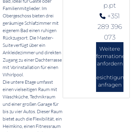
Bad, ideal für Gäste oder
p.pt
Familienmitglieder. Im
+351
Obergeschoss bieten drei
geräumige Schlafzimmer mit
289 396
eigenem Bad einen ruhigen
073
Rückzugsort. Die Master-
Suite verfügt über ein
Weitere
Ankleidezimmer und direkten
Informationen
Zugang zu einer Dachterrasse
anfordern
mit Vorinstallation für einen
Whirlpool.
Besichtigung
Die untere Etage umfasst
anfragen
einen vielseitigen Raum mit
Waschküche, Technikraum
und einer großen Garage für
bis zu vier Autos. Dieser Raum
bietet auch die Flexibilität, ein
Heimkino, einen Fitnessraum