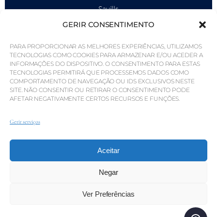
Savills
GERIR CONSENTIMENTO
Inteligência de mercado
Porquê a QP Savills?
PARA PROPORCIONAR AS MELHORES EXPERIÊNCIAS, UTILIZAMOS
TECNOLOGIAS COMO COOKIES PARA ARMAZENAR E/OU ACEDER A
Notícias e Eventos
INFORMAÇÕES DO DISPOSITIVO. O CONSENTIMENTO PARA ESTAS
TECNOLOGIAS PERMITIRÁ QUE PROCESSEMOS DADOS COMO
Mapas da área
COMPORTAMENTO DE NAVEGAÇÃO OU IDS EXCLUSIVOS NESTE
SITE. NÃO CONSENTIR OU RETIRAR O CONSENTIMENTO PODE
Comunidade
AFETAR NEGATIVAMENTE CERTOS RECURSOS E FUNÇÕES.
Carreiras
Gerir serviços
Aceitar
© Weber Media®
Todos os direitos reservados 2026.
Política de Privacidade
Impressão
Termos
Canal de denúncias
Negar
Ver Preferências
© QP Savills – Mills & Mills Lda. Todos os direitos
reservados. Licença Imobiliária n.º AMI-1252 APEMIP 3785.