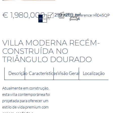
€ 1,980,000
289 m²
299 m²
98045QP
m2
sqft
4
VILLA MODERNA RECÉM-
CONSTRUÍDA NO
TRIÂNGULO DOURADO
Descrição
Características
Visão Geral
Localização
Atualmente em construção,
esta villa contemporânea foi
projetada para oferecer um
estilo de vida premium com