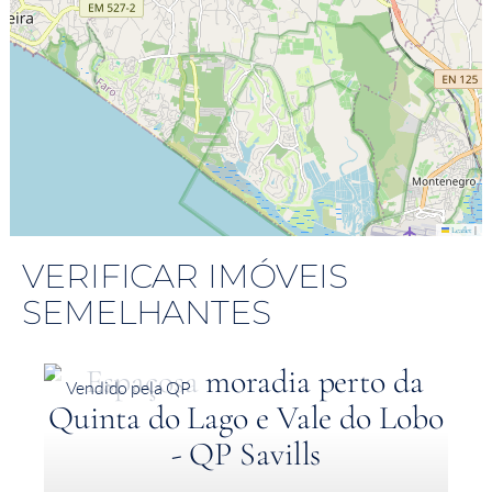
|
Leaflet
VERIFICAR IMÓVEIS
SEMELHANTES
Vendido pela QP