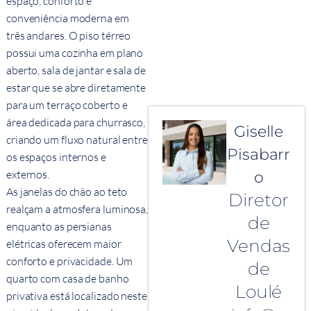
espaço, conforto e
conveniência moderna em
três andares. O piso térreo
possui uma cozinha em plano
aberto, sala de jantar e sala de
estar que se abre diretamente
para um terraço coberto e
área dedicada para churrasco,
Giselle
criando um fluxo natural entre
Pisabarr
os espaços internos e
externos.
o
As janelas do chão ao teto
Diretor
realçam a atmosfera luminosa,
de
enquanto as persianas
Vendas
elétricas oferecem maior
conforto e privacidade. Um
de
quarto com casa de banho
Loulé
privativa está localizado neste