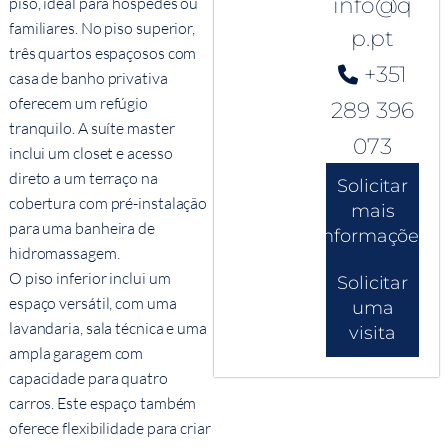
info@q
piso, ideal para hóspedes ou
familiares. No piso superior,
p.pt
três quartos espaçosos com
+351
casa de banho privativa
oferecem um refúgio
289 396
tranquilo. A suíte master
073
inclui um closet e acesso
direto a um terraço na
Solicitar
cobertura com pré-instalação
mais
para uma banheira de
informações
hidromassagem.
O piso inferior inclui um
Solicitar
espaço versátil, com uma
uma
lavandaria, sala técnica e uma
visita
ampla garagem com
capacidade para quatro
carros. Este espaço também
oferece flexibilidade para criar