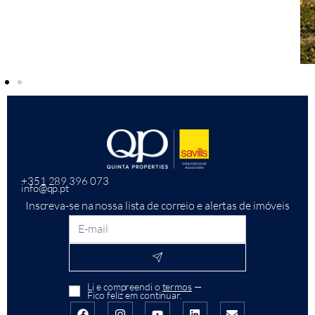
+351 289 396 073
info@qp.pt
Inscreva-se na nossa lista de correio e alertas de imóveis
Li e compreendi o
termos
—
Fico feliz em continuar.