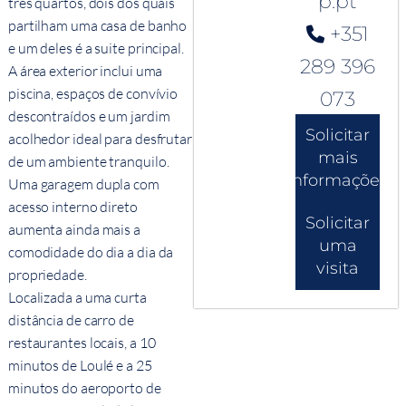
p.pt
três quartos, dois dos quais
partilham uma casa de banho
+351
e um deles é a suite principal.
289 396
A área exterior inclui uma
piscina, espaços de convívio
073
descontraídos e um jardim
Solicitar
acolhedor ideal para desfrutar
mais
de um ambiente tranquilo.
informações
Uma garagem dupla com
acesso interno direto
Solicitar
aumenta ainda mais a
uma
comodidade do dia a dia da
visita
propriedade.
Localizada a uma curta
distância de carro de
restaurantes locais, a 10
minutos de Loulé e a 25
minutos do aeroporto de