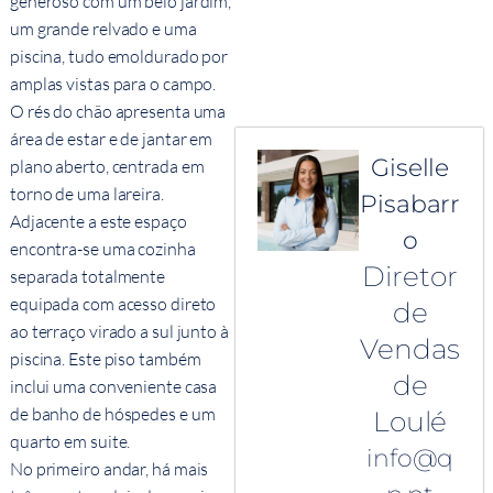
generoso com um belo jardim,
um grande relvado e uma
piscina, tudo emoldurado por
amplas vistas para o campo.
O rés do chão apresenta uma
área de estar e de jantar em
Giselle
plano aberto, centrada em
torno de uma lareira.
Pisabarr
Adjacente a este espaço
o
encontra-se uma cozinha
Diretor
separada totalmente
equipada com acesso direto
de
ao terraço virado a sul junto à
Vendas
piscina. Este piso também
de
inclui uma conveniente casa
de banho de hóspedes e um
Loulé
quarto em suite.
info@q
No primeiro andar, há mais