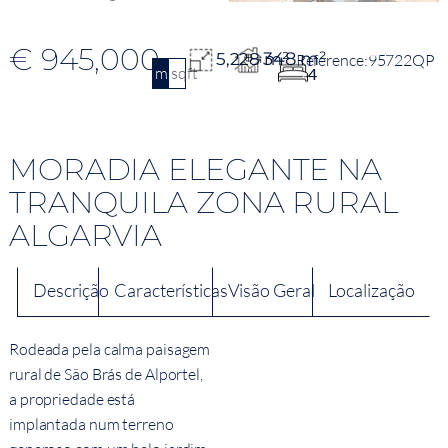
€ 945,000
348 m²
5,228 m²
95722QP
m2
sqft
4
MORADIA ELEGANTE NA
TRANQUILA ZONA RURAL
ALGARVIA
Descrição
Características
Visão Geral
Localização
Rodeada pela calma paisagem
rural de São Brás de Alportel,
a propriedade está
implantada num terreno