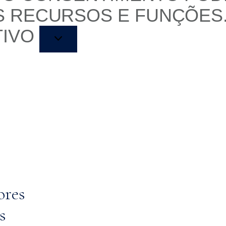
S RECURSOS E FUNÇÕES
TIVO
ores
s