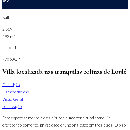
m2
sqft
2,519 m²
498 m²
4
97060QP
Villa localizada nas tranquilas colinas de Loulé
Descrição
Características
Visão Geral
Localização
Esta espaçosa moradia está situada numa zona rural tranquila,
oferecendo conforto, privacidade e funcionalidade em três pisos. O piso