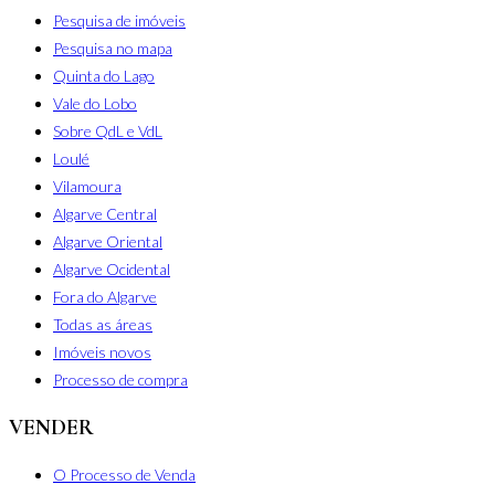
Pesquisa de imóveis
Pesquisa no mapa
Quinta do Lago
Vale do Lobo
Sobre QdL e VdL
Loulé
Vilamoura
Algarve Central
Algarve Oriental
Algarve Ocidental
Fora do Algarve
Todas as áreas
Imóveis novos
Processo de compra
VENDER
O Processo de Venda