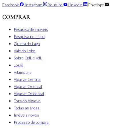
Facebook
Instagram
Youtube
Linkedin
Envelope
COMPRAR
Pesquisa de imóveis
Pesquisa no mapa
Quinta do Lago
Vale do Lobo
Sobre QdL e VdL
Loulé
Vilamoura
Algarve Central
Algarve Oriental
Algarve Ocidental
Fora do Algarve
Todas as áreas
Imóveis novos
Processo de compra