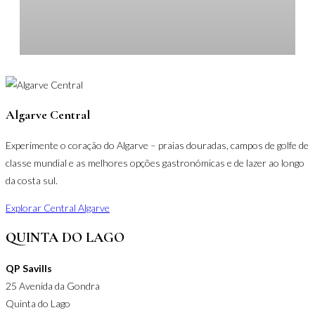
Algarve Central
Experimente o coração do Algarve – praias douradas, campos de golfe de
classe mundial e as melhores opções gastronómicas e de lazer ao longo
da costa sul.
Explorar Central Algarve
QUINTA DO LAGO
QP Savills
Q
25 Avenida da Gondra
A
Quinta do Lago
V