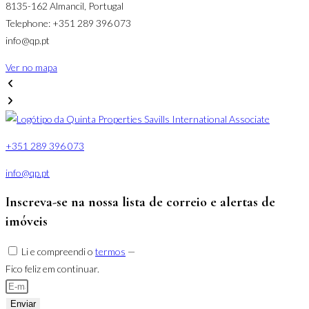
8135-162 Almancil, Portugal
8
Telephone: +351 289 396 073
T
info@qp.pt
v
Ver no mapa
V
+351 289 396 073
info@qp.pt
Inscreva-se na nossa lista de correio e alertas de
imóveis
Li e compreendi o
termos
—
Fico feliz em continuar.
Enviar