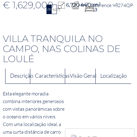
€ 1,629,000
440 m²
6,720 m²
98274QP
m2
sqft
3
VILLA TRANQUILA NO
CAMPO, NAS COLINAS DE
LOULÉ
Descrição
Características
Visão Geral
Localização
Esta elegante moradia
combina interiores generosos
com vistas panorâmicas sobre
o oceano em vários níveis.
Com uma localização ideal, a
uma curta distância de carro