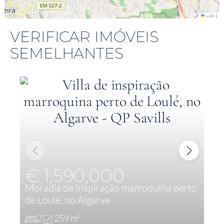
|
Leaflet
VERIFICAR IMÓVEIS
SEMELHANTES
€ 1,590,000
Moradia de inspiração marroquina perto
M
de Loulé, no Algarve
R
2
259 m²