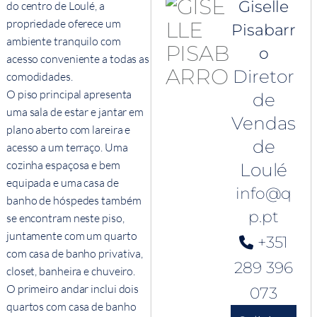
Giselle
do centro de Loulé, a
propriedade oferece um
Pisabarr
ambiente tranquilo com
o
acesso conveniente a todas as
Diretor
comodidades.
O piso principal apresenta
de
uma sala de estar e jantar em
Vendas
plano aberto com lareira e
de
acesso a um terraço. Uma
cozinha espaçosa e bem
Loulé
equipada e uma casa de
info@q
banho de hóspedes também
p.pt
se encontram neste piso,
juntamente com um quarto
+351
com casa de banho privativa,
289 396
closet, banheira e chuveiro.
O primeiro andar inclui dois
073
quartos com casa de banho