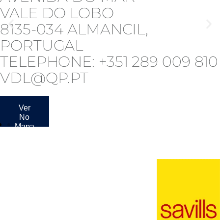
VALE DO LOBO
8135-034 ALMANCIL,
PORTUGAL
TELEPHONE: +351 289 009 810
VDL@QP.PT
Ver
No
Mapa