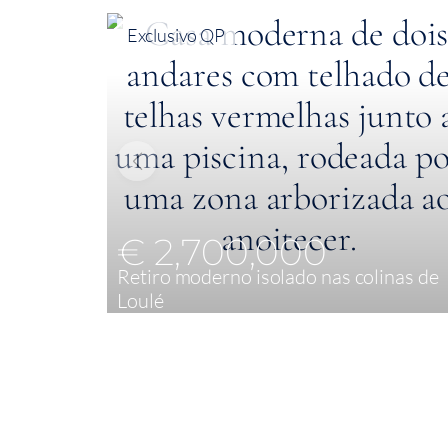
Exclusivo QP
€ 2,700,000
Retiro moderno isolado nas colinas de
Loulé
4
495 m²