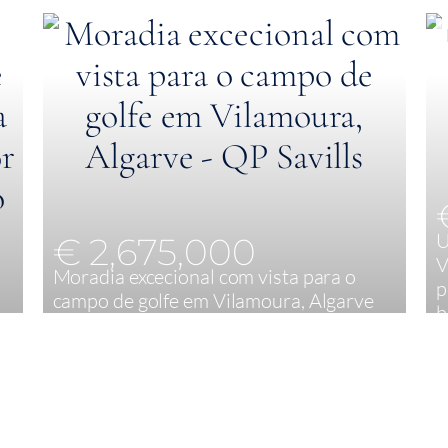
U
€ 2,675,000
V
Moradia excecional com vista para o
p
campo de golfe em Vilamoura, Algarve
b
3
765 m²