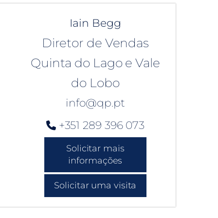
Iain Begg
Diretor de Vendas
Quinta do Lago e Vale
do Lobo
info@qp.pt
+351 289 396 073
Solicitar mais
informações
Solicitar uma visita