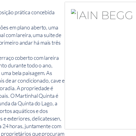
osição prática concebida
ções em plano aberto, uma
al com lareira, uma suite de
rimeiro andar há mais três
erraço coberto com lareira
ento durante todo o ano,
m uma bela paisagem. As
ais de ar condicionado, cave e
oradia. A propriedade é
oais. O Martinhal Quinta é
tunda da Quinta do Lago, a
portos aquáticos e dos
s e exteriores, delicatessen,
ça 24 horas, juntamente com
a proprietários que procuram