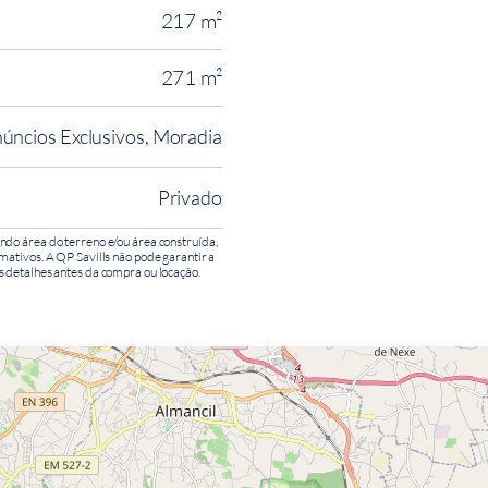
217 m²
271 m²
úncios Exclusivos, Moradia
Privado
ndo área do terreno e/ou área construída,
mativos. A QP Savills não pode garantir a
s detalhes antes da compra ou locação.