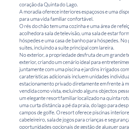
coração da Quinta do Lago.
A moradia oferece interiores espaçosos e uma disp
para uma vida familiar confortável.
O rés do chão tem uma cozinha e uma área de refei
acolhedora sala de televisão, uma sala de estar form
hóspedes e uma casa de banho para hóspedes. No p
suites, incluindo a suite principal com lareira.
No exterior, a propriedade desfruta de um grande t
exterior, criando um cenário ideal para entretenim
juntamente com uma piscina e jardins irrigados co
caraterísticas adicionais incluem unidades individu
estacionamento privado diretamente em frente à m
vendida como vista, excluindo alguns objectos pess
um elegante resort familiar localizado na quinta ro
uma curta distância a pé da praia, do lago para des
campos de golfe. O resort oferece piscinas interiore
cabeleireiro, sala de jogos para crianças e seguran
oportunidades opcionais de gestão de aluguer par