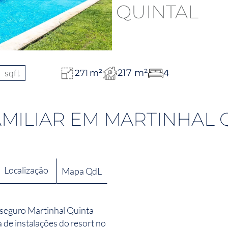
sqft
217 m²
4
271 m²
MILIAR EM MARTINHAL 
Localização
Mapa QdL
o seguro Martinhal Quinta
 de instalações do resort no