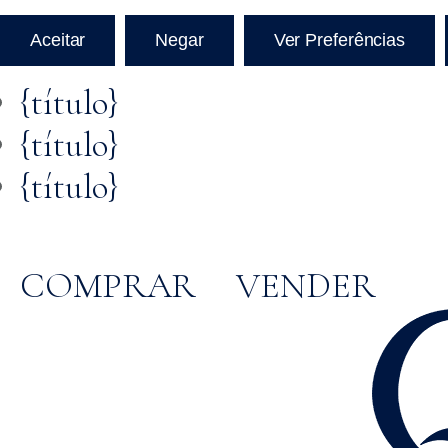
Aceitar
Negar
Ver Preferências
{título}
{título}
{título}
COMPRAR
VENDER