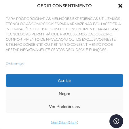
GERIR CONSENTIMENTO
Inteligência de mercado
Porquê a QP Savills?
PARA PROPORCIONAR AS MELHORES EXPERIÊNCIAS, UTILIZAMOS
TECNOLOGIAS COMO COOKIES PARA ARMAZENAR E/OU ACEDER A
Notícias e Eventos
INFORMAÇÕES DO DISPOSITIVO. O CONSENTIMENTO PARA ESTAS
TECNOLOGIAS PERMITIRÁ QUE PROCESSEMOS DADOS COMO
Mapas da área
COMPORTAMENTO DE NAVEGAÇÃO OU IDS EXCLUSIVOS NESTE
SITE. NÃO CONSENTIR OU RETIRAR O CONSENTIMENTO PODE
Comunidade
AFETAR NEGATIVAMENTE CERTOS RECURSOS E FUNÇÕES.
Carreiras
Gerir serviços
Aceitar
© Weber Media®
Todos os direitos reservados 2026.
Política de Privacidade
Impressão
Termos
Canal de denúncias
Negar
Ver Preferências
© QP Savills – Mills & Mills Lda. Todos os direitos
reservados. Licença Imobiliária n.º AMI-1252 APEMIP 3785.
{título}
{título}
{título}