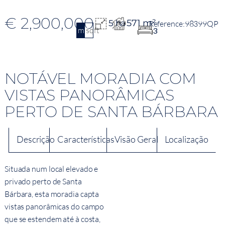
€ 2,900,000
571 m²
5 ha
98399QP
m2
sqft
3
NOTÁVEL MORADIA COM
VISTAS PANORÂMICAS
PERTO DE SANTA BÁRBARA
Descrição
Características
Visão Geral
Localização
Situada num local elevado e
privado perto de Santa
Bárbara, esta moradia capta
vistas panorâmicas do campo
que se estendem até à costa,