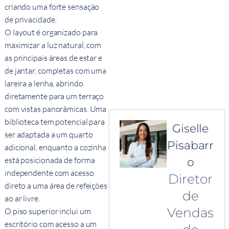
criando uma forte sensação
de privacidade.
O layout é organizado para
maximizar a luz natural, com
as principais áreas de estar e
de jantar, completas com uma
lareira a lenha, abrindo
diretamente para um terraço
com vistas panorâmicas. Uma
biblioteca tem potencial para
Giselle
ser adaptada a um quarto
Pisabarr
adicional, enquanto a cozinha
está posicionada de forma
o
independente com acesso
Diretor
direto a uma área de refeições
de
ao ar livre.
Vendas
O piso superior inclui um
escritório com acesso a um