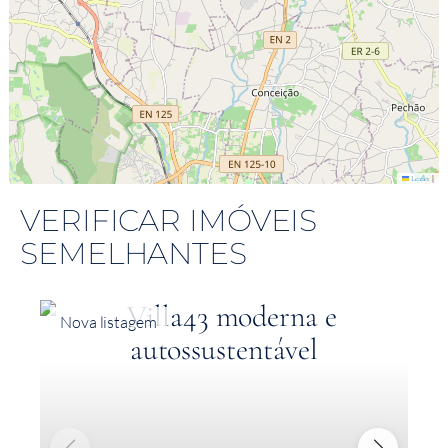
|
Leaflet
VERIFICAR IMÓVEIS
SEMELHANTES
Nova listagem