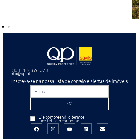
+351 289 396 073
info@qp.pt
Inscreva-se na nossa lista de correio e alertas de imóveis
Li e compreendi o
termos
—
Fico feliz em continuar.