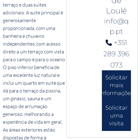
de
terraço e duas suites
Loulé
adicionais. A suite principal é
info@q
generosamente
proporcionada, com uma
p.pt
banheira e chuveiro
+351
independentes, com acesso
direto a um terraço com vista
289 396
para o campo e para o oceano.
073
O piso inferior beneficia de
uma excelente luz natural e
Solicitar
inclui um quarto em suite que
mais
dá para o terraço da piscina,
informações
um ginásio, sauna e um
espaço de arrumação
Solicitar
generoso, melhorando a
uma
experiência de vida em geral.
visita
As áreas exteriores estão
dispostas de forma a