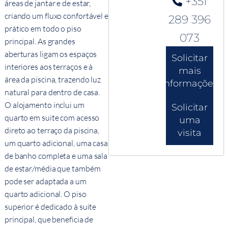
+351
áreas de jantar e de estar,
criando um fluxo confortável e
289 396
prático em todo o piso
073
principal. As grandes
aberturas ligam os espaços
Solicitar
interiores aos terraços e à
mais
área da piscina, trazendo luz
informações
natural para dentro de casa.
O alojamento inclui um
Solicitar
quarto em suite com acesso
uma
direto ao terraço da piscina,
visita
um quarto adicional, uma casa
de banho completa e uma sala
de estar/média que também
pode ser adaptada a um
quarto adicional. O piso
superior é dedicado à suite
principal, que beneficia de