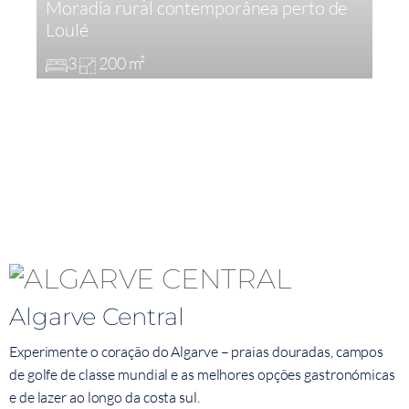
Moradia rural contemporânea perto de
M
Loulé
a
3
200 m²
Algarve Central
Experimente o coração do Algarve – praias douradas, campos
de golfe de classe mundial e as melhores opções gastronómicas
e de lazer ao longo da costa sul.