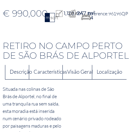
€ 990,000
247 m²
1,120 m²
96196QP
m2
sqft
4
RETIRO NO CAMPO PERTO
DE SÃO BRÁS DE ALPORTEL
Descrição
Características
Visão Geral
Localização
Situada nas colinas de São
Brás de Alportel, no final de
uma tranquila rua sem saída,
esta moradia está inserida
num cenário privado rodeado
por paisagens maduras e pelo