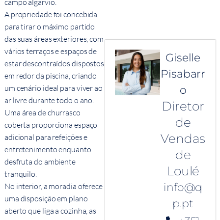
campo algarvio.
A propriedade foi concebida
para tirar o máximo partido
das suas áreas exteriores, com
vários terraços e espaços de
Giselle
estar descontraídos dispostos
Pisabarr
em redor da piscina, criando
um cenário ideal para viver ao
o
ar livre durante todo o ano.
Diretor
Uma área de churrasco
de
coberta proporciona espaço
Vendas
adicional para refeições e
entretenimento enquanto
de
desfruta do ambiente
Loulé
tranquilo.
info@q
No interior, a moradia oferece
uma disposição em plano
p.pt
aberto que liga a cozinha, as