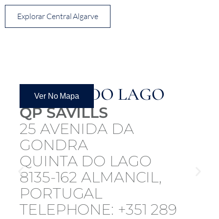
Explorar Central Algarve
QUINTA DO LAGO
Ver No Mapa
QP SAVILLS
25 AVENIDA DA
GONDRA
QUINTA DO LAGO
8135-162 ALMANCIL,
PORTUGAL
TELEPHONE: +351 289