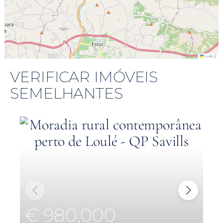
|
Leaflet
VERIFICAR IMÓVEIS
SEMELHANTES
€ 980,000