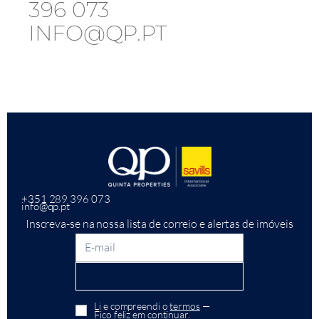
396 073
INFO@QP.PT
+351 289 396 073
info@qp.pt
Inscreva-se na nossa lista de correio e alertas de imóveis
Li e compreendi o
termos
—
Fico feliz em continuar.