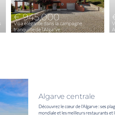
€ 945,000
s
Villa élégante dans la campagne
V
tranquille de l'Algarve
A
4
348 m²
Algarve centrale
Découvrez le cœur de l'Algarve : ses pla
mondiale et les meilleurs restaurants et l