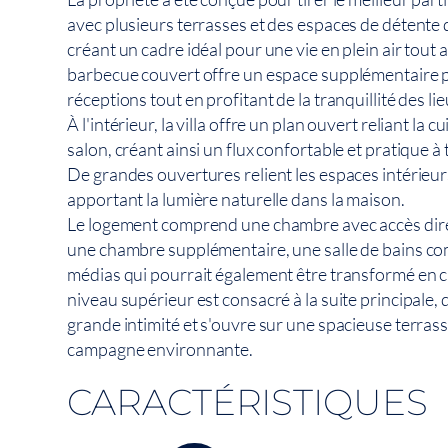
avec plusieurs terrasses et des espaces de détente d
créant un cadre idéal pour une vie en plein air tout 
barbecue couvert offre un espace supplémentaire po
réceptions tout en profitant de la tranquillité des lie
À l'intérieur, la villa offre un plan ouvert reliant la cu
salon, créant ainsi un flux confortable et pratique à
De grandes ouvertures relient les espaces intérieurs 
apportant la lumière naturelle dans la maison.
Le logement comprend une chambre avec accès direct 
une chambre supplémentaire, une salle de bains com
médias qui pourrait également être transformé en
niveau supérieur est consacré à la suite principale, 
grande intimité et s'ouvre sur une spacieuse terrass
campagne environnante.
CARACTÉRISTIQUES