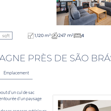
sqft
247 m²
4
1,120 m²
PAGNE PRÈS DE SÃO BRÁ
Emplacement
bout d'un cul de sac
é, entourée d'un paysage
i de ses espaces extérieurs,