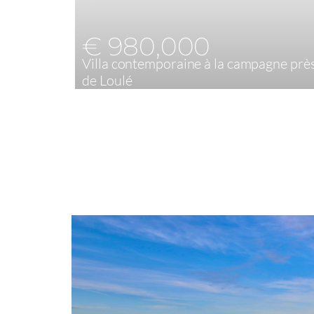
€ 980,000
Villa contemporaine à la campagne prè
de Loulé
3
200 m²