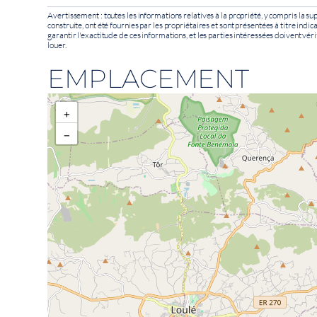
Avertissement : toutes les informations relatives à la propriété, y compris la sup
construite, ont été fournies par les propriétaires et sont présentées à titre indi
garantir l'exactitude de ces informations, et les parties intéressées doivent véri
louer.
EMPLACEMENT
+
−