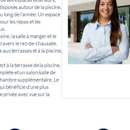
isposés autour de la piscine,
au long de l'année. Un espace
ur les repas et les
ux.
isine, la salle à manger et le
 travers le rez-de-chaussée.
aux terrasses et à la piscine,
à la terrasse de la piscine,
plète et un salon/salle de
 chambre supplémentaire. Le
qui bénéficie d'une plus
e privée avec vue sur la