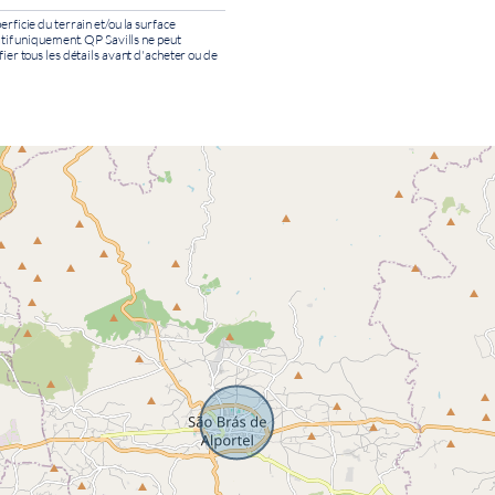
erficie du terrain et/ou la surface
catif uniquement. QP Savills ne peut
fier tous les détails avant d'acheter ou de