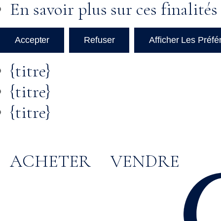
En savoir plus sur ces finalités
Accepter
Refuser
Afficher Les Préf
{titre}
{titre}
{titre}
ACHETER
VENDRE