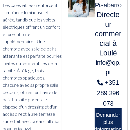
Pisabarro
Les baies vitrées renforcent
l'ambiance lumineuse et
Directe
aérée, tandis que les volets
ur
électriques offrent un confort
commer
et une intimité
supplémentaires. Une
cial à
chambre avec salle de bains
Loulé
attenante est parfaite pour les
info@qp.
invités ou les membres de la
famille. À l'étage, trois
pt
chambres spacieuses,
+351
chacune avec sa propre salle
de bains, offrent un havre de
289 396
paix. La suite parentale
073
dispose d'un dressing et d'un
accès direct à une terrasse
Demander
sur le toit avec pré-installation
plus
pour un jacuzzi.
d'informations