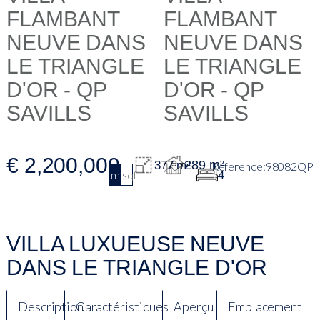
€ 2,200,000
289 m²
377 m²
98082QP
m2
sqft
4
VILLA LUXUEUSE NEUVE
DANS LE TRIANGLE D'OR
Description
Caractéristiques
Aperçu
Emplacement