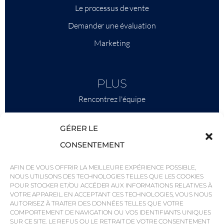
Le processus de vente
Demander une évaluation
Marketing
PLUS
Rencontrez l'équipe
Ce qu'il faut savoir
GÉRER LE
Savills
CONSENTEMENT
Intelligence économique
AFIN DE VOUS OFFRIR LA MEILLEURE EXPÉRIENCE POSSIBLE,
Pourquoi QP Savills ?
NOUS UTILISONS DES TECHNOLOGIES TELLES QUE LES COOKIES
POUR STOCKER ET/OU ACCÉDER AUX INFORMATIONS RELATIVES À
Actualités et événements
VOTRE APPAREIL. EN ACCEPTANT CES TECHNOLOGIES, VOUS NOUS
Cartes de la région
AUTORISEZ À TRAITER DES DONNÉES TELLES QUE VOTRE
COMPORTEMENT DE NAVIGATION OU VOS IDENTIFIANTS UNIQUES
Communauté
SUR CE SITE. LE REFUS OU LE RETRAIT DE VOTRE CONSENTEMENT