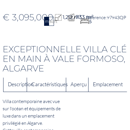
€ 3,095,000
733 m²
1,212 m²
97943QP
m2
sqft
5
EXCEPTIONNELLE VILLA CLÉ
EN MAIN À VALE FORMOSO,
ALGARVE
Description
Caractéristiques
Aperçu
Emplacement
Villa contemporaine avec vue
sur l'océan et équipements de
luxe dans un emplacement
privilégié en Algarve.