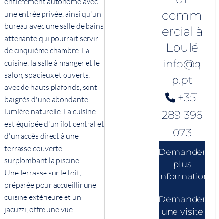
entièrement autonome avec
comm
une entrée privée, ainsi qu'un
bureau avec une salle de bains
ercial à
attenante qui pourrait servir
Loulé
de cinquième chambre. La
info@q
cuisine, la salle à manger et le
salon, spacieux et ouverts,
p.pt
avec de hauts plafonds, sont
+351
baignés d'une abondante
lumière naturelle. La cuisine
289 396
est équipée d'un îlot central et
073
d'un accès direct à une
terrasse couverte
Demander
surplombant la piscine.
plus
Une terrasse sur le toit,
d'informations
préparée pour accueillir une
cuisine extérieure et un
Demander
jacuzzi, offre une vue
une visite