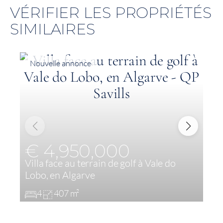
VÉRIFIER LES PROPRIÉTÉS
SIMILAIRES
Nouvelle annonce
€ 4,950,000
Villa face au terrain de golf à Vale do
V
Lobo, en Algarve
d
4
407 m²