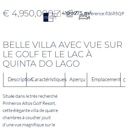
€ 4,950,000
275 m²
418 m²
83685QP
m2
sqft
4
BELLE VILLA AVEC VUE SUR
LE GOLF ET LE LAC À
QUINTA DO LAGO
Description
Caractéristiques
Aperçu
Emplacement
C
Située dans le très recherché
Pinheiros Altos Golf Resort,
cette élégante villa de quatre
chambres à coucher jouit
d'une vue magnifique sur le