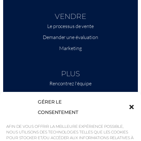
VENDRE
Le processus de vente
Demander une évaluation
Marketing
PLUS
Rencontrez l'équipe
Ce qu'il faut savoir
GÉRER LE
Savills
CONSENTEMENT
Intelligence économique
AFIN DE VOUS OFFRIR LA MEILLEURE EXPÉRIENCE POSSIBLE,
Pourquoi QP Savills ?
NOUS UTILISONS DES TECHNOLOGIES TELLES QUE LES COOKIES
Actualités et événements
POUR STOCKER ET/OU ACCÉDER AUX INFORMATIONS RELATIVES À