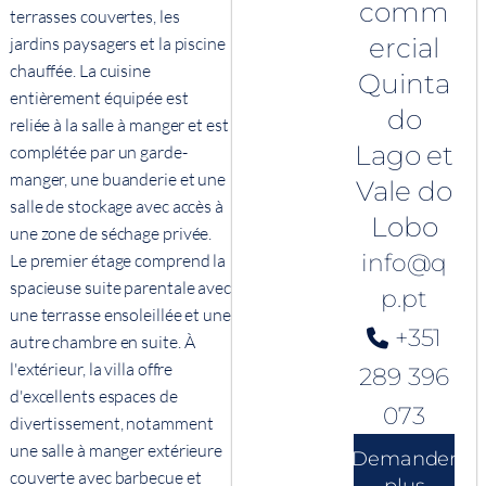
comm
terrasses couvertes, les
ercial
jardins paysagers et la piscine
chauffée. La cuisine
Quinta
entièrement équipée est
do
reliée à la salle à manger et est
Lago et
complétée par un garde-
manger, une buanderie et une
Vale do
salle de stockage avec accès à
Lobo
une zone de séchage privée.
info@q
Le premier étage comprend la
spacieuse suite parentale avec
p.pt
une terrasse ensoleillée et une
+351
autre chambre en suite. À
l'extérieur, la villa offre
289 396
d'excellents espaces de
073
divertissement, notamment
une salle à manger extérieure
Demander
couverte avec barbecue et
plus