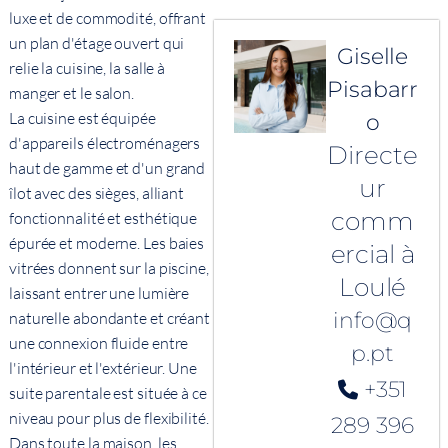
luxe et de commodité, offrant
un plan d'étage ouvert qui
Giselle
relie la cuisine, la salle à
Pisabarr
manger et le salon.
La cuisine est équipée
o
d'appareils électroménagers
Directe
haut de gamme et d'un grand
ur
îlot avec des sièges, alliant
comm
fonctionnalité et esthétique
épurée et moderne. Les baies
ercial à
vitrées donnent sur la piscine,
Loulé
laissant entrer une lumière
info@q
naturelle abondante et créant
une connexion fluide entre
p.pt
l'intérieur et l'extérieur. Une
+351
suite parentale est située à ce
niveau pour plus de flexibilité.
289 396
Dans toute la maison, les