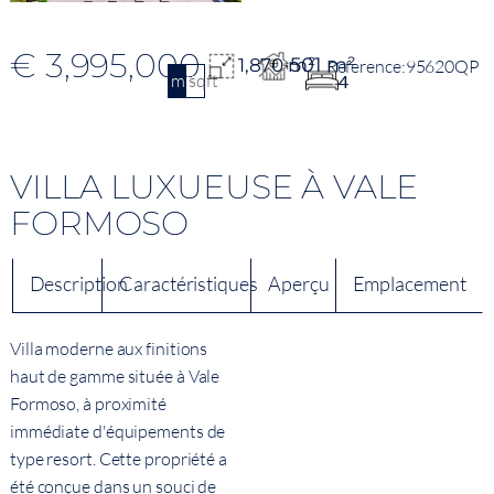
€ 3,995,000
501 m²
1,870 m²
95620QP
m2
sqft
4
VILLA LUXUEUSE À VALE
FORMOSO
Description
Caractéristiques
Aperçu
Emplacement
Villa moderne aux finitions
haut de gamme située à Vale
Formoso, à proximité
immédiate d'équipements de
type resort. Cette propriété a
été conçue dans un souci de