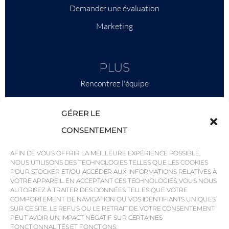
Demander une évaluation
Marketing
PLUS
Rencontrez l'équipe
Ce qu'il faut savoir
GÉRER LE
Savills
CONSENTEMENT
Intelligence économique
AFIN DE VOUS OFFRIR LA MEILLEURE EXPÉRIENCE POSSIBLE,
Pourquoi QP Savills ?
NOUS UTILISONS DES TECHNOLOGIES TELLES QUE LES COOKIES
POUR STOCKER ET/OU ACCÉDER AUX INFORMATIONS RELATIVES À
Actualités et événements
VOTRE APPAREIL. EN ACCEPTANT CES TECHNOLOGIES, VOUS NOUS
Cartes de la région
AUTORISEZ À TRAITER DES DONNÉES TELLES QUE VOTRE
COMPORTEMENT DE NAVIGATION OU VOS IDENTIFIANTS UNIQUES
Communauté
SUR CE SITE. LE REFUS OU LE RETRAIT DE VOTRE CONSENTEMENT
PEUT AVOIR UN IMPACT NÉGATIF SUR CERTAINES
Carrières
FONCTIONNALITÉS ET FONCTIONS.