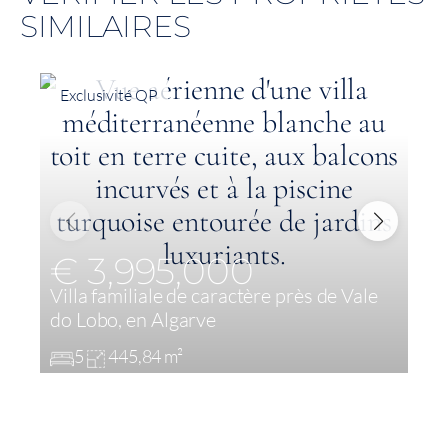
SIMILAIRES
Exclusivité QP
€ 3,995,000
Villa familiale de caractère près de Vale
V
do Lobo, en Algarve
l
5
445,84 m²