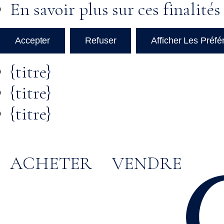
En savoir plus sur ces finalités
Accepter
Refuser
Afficher Les Préf
{titre}
{titre}
{titre}
ACHETER
VENDRE