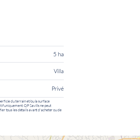
5 ha
Villa
Privé
erficie du terrain et/ou la surface
catif uniquement. QP Savills ne peut
fier tous les détails avant d'acheter ou de