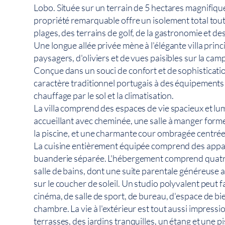
Lobo. Située sur un terrain de 5 hectares magnifiq
propriété remarquable offre un isolement total tou
plages, des terrains de golf, de la gastronomie et de
Une longue allée privée mène à l'élégante villa princ
paysagers, d'oliviers et de vues paisibles sur la ca
Conçue dans un souci de confort et de sophistication,
caractère traditionnel portugais à des équipements
chauffage par le sol et la climatisation.
La villa comprend des espaces de vie spacieux et l
accueillant avec cheminée, une salle à manger formel
la piscine, et une charmante cour ombragée centrée
La cuisine entièrement équipée comprend des appa
buanderie séparée. L'hébergement comprend quat
salle de bains, dont une suite parentale généreuse a
sur le coucher de soleil. Un studio polyvalent peut f
cinéma, de salle de sport, de bureau, d'espace de b
chambre. La vie à l'extérieur est tout aussi impress
terrasses, des jardins tranquilles, un étang et une p