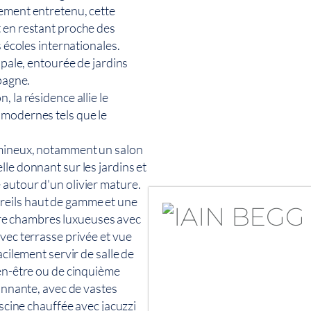
uement entretenu, cette
t en restant proche des
s écoles internationales.
ipale, entourée de jardins
mpagne.
 la résidence allie le
 modernes tels que le
umineux, notamment un salon
le donnant sur les jardins et
 autour d'un olivier mature.
reils haut de gamme et une
re chambres luxueuses avec
vec terrasse privée et vue
acilement servir de salle de
ien-être ou de cinquième
ionnante, avec de vastes
iscine chauffée avec jacuzzi