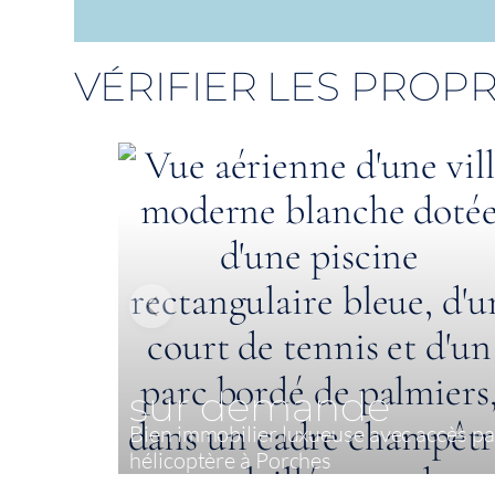
VÉRIFIER LES PROPR
sur demande
Bien immobilier luxueuse avec accès pa
hélicoptère à Porches