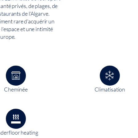
santé privés, de plages, de
staurants de l'Algarve.
ment rare d'acquérir un
 l'espace et une intimité
Europe.
Cheminée
Climatisation
derfloor heating