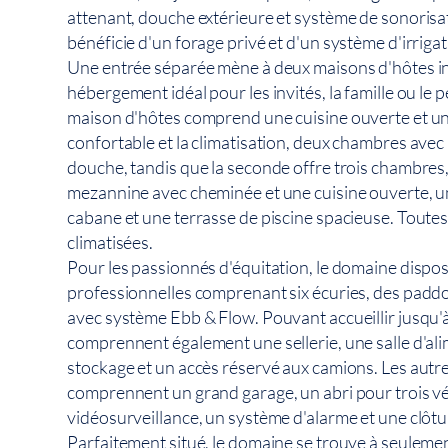
attenant, douche extérieure et système de sonorisa
bénéficie d'un forage privé et d'un système d'irriga
Une entrée séparée mène à deux maisons d'hôtes i
hébergement idéal pour les invités, la famille ou le
maison d'hôtes comprend une cuisine ouverte et u
confortable et la climatisation, deux chambres avec 
douche, tandis que la seconde offre trois chambres
mezannine avec cheminée et une cuisine ouverte, un
cabane et une terrasse de piscine spacieuse. Toute
climatisées.
Pour les passionnés d'équitation, le domaine dispos
professionnelles comprenant six écuries, des padd
avec système Ebb & Flow. Pouvant accueillir jusqu'à 
comprennent également une sellerie, une salle d'al
stockage et un accès réservé aux camions. Les autre
comprennent un grand garage, un abri pour trois v
vidéosurveillance, un système d'alarme et une clôt
Parfaitement situé, le domaine se trouve à seuleme