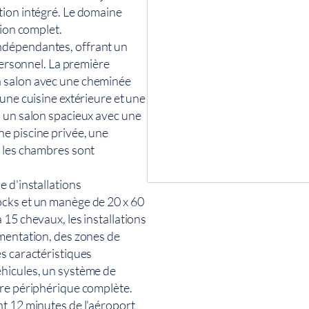
tion intégré. Le domaine
tion complet.
ndépendantes, offrant un
 personnel. La première
n salon avec une cheminée
une cuisine extérieure et une
, un salon spacieux avec une
e piscine privée, une
s les chambres sont
e d'installations
ocks et un manège de 20 x 60
15 chevaux, les installations
imentation, des zones de
s caractéristiques
éhicules, un système de
ure périphérique complète.
nt 12 minutes de l'aéroport