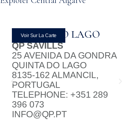
Explorer Central Algarve
QUINTA DO LAGO
Voir Sur La Carte
QP SAVILLS
25 AVENIDA DA GONDRA
QUINTA DO LAGO
8135-162 ALMANCIL,
PORTUGAL
TELEPHONE: +351 289
396 073
INFO@QP.PT