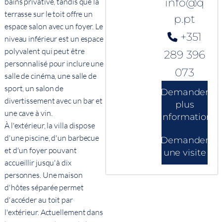
info@q
bains privative, tandis que la
terrasse sur le toit offre un
p.pt
espace salon avec un foyer. Le
+351
niveau inférieur est un espace
polyvalent qui peut être
289 396
personnalisé pour inclure une
073
salle de cinéma, une salle de
sport, un salon de
Demander
divertissement avec un bar et
plus
une cave à vin.
d'informations
À l'extérieur, la villa dispose
d'une piscine, d'un barbecue
Demander
et d'un foyer pouvant
une visite
accueillir jusqu'à dix
personnes. Une maison
d'hôtes séparée permet
d'accéder au toit par
l'extérieur. Actuellement dans