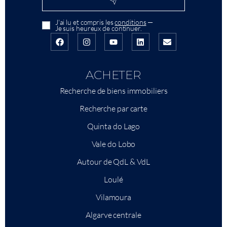
J'ai lu et compris les
conditions
—
Je suis heureux de continuer.
ACHETER
Recherche de biens immobiliers
Recherche par carte
Quinta do Lago
Vale do Lobo
Autour de QdL & VdL
Loulé
Vilamoura
Algarve centrale