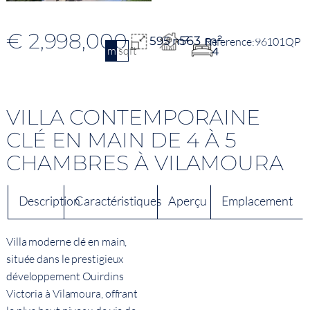
€ 2,998,000
563 m²
595 m²
96101QP
m2
sqft
4
VILLA CONTEMPORAINE
CLÉ EN MAIN DE 4 À 5
CHAMBRES À VILAMOURA
Description
Caractéristiques
Aperçu
Emplacement
Villa moderne clé en main,
située dans le prestigieux
développement Ouirdins
Victoria à Vilamoura, offrant