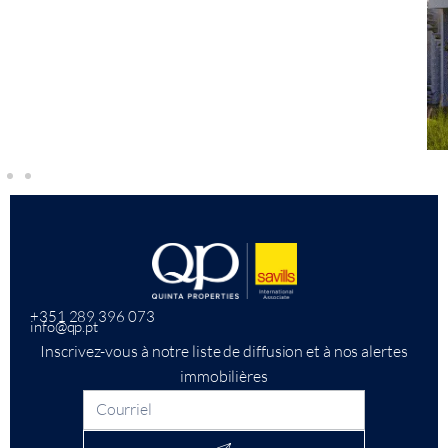
+351 289 396 073
info@qp.pt
Inscrivez-vous à notre liste de diffusion et à nos alertes
immobilières