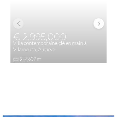
€ 2,995,000
Villa contemporaine clé en main à
V
Vilamoura, Algarve
d
5
607 m²